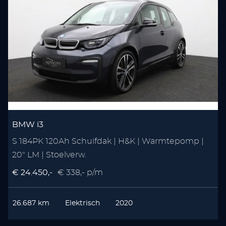
BMW i3
S 184PK 120Ah Schuifdak | H&K | Warmtepomp |
20" LM | Stoelverw.
€ 24.450,-
€ 338,- p/m
26.687 km
Elektrisch
2020