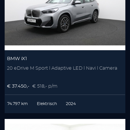
BMW iX1
20 eDrive M Sport l Adaptive LED l Navi l Camera
€ 37.450,-
€ 518,- p/m
74.797 km
Elektrisch
2024