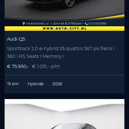
Audi Q5
Sportback 2.0 e-hybrid 55 quattro 367 pk Pano l
360 l RS Seats l Memory l
€ 75.950,-
€ 1.051,- p/m
15 km
Hybride
2026