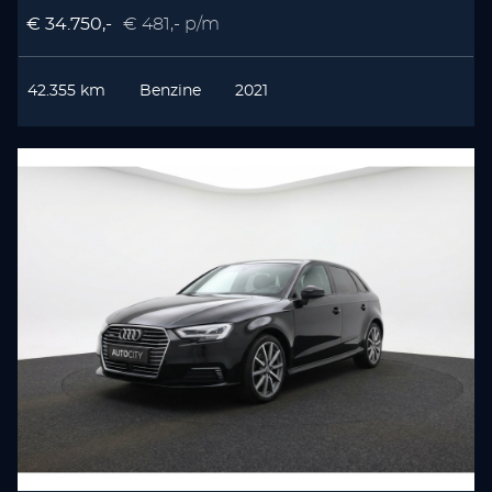
€ 34.750,-
€ 481,- p/m
42.355 km
Benzine
2021