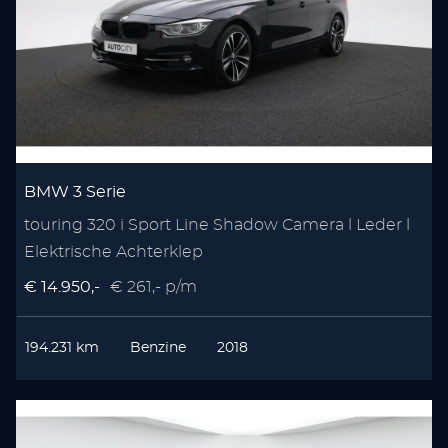
BMW 3 Serie
touring 320 i Sport Line Shadow Camera l Leder l
Elektrische Achterklep
€ 14.950,-
€ 261,- p/m
194.231 km
Benzine
2018