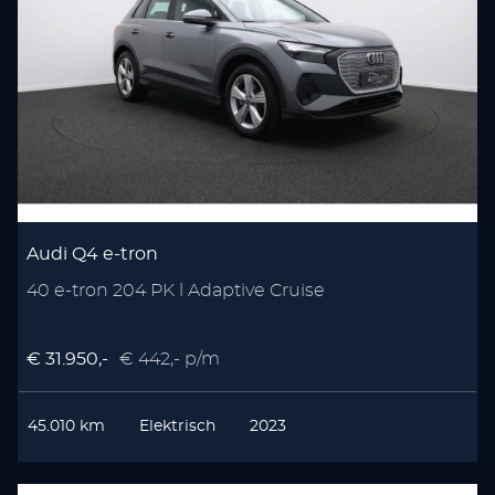
Audi Q4 e-tron
40 e-tron 204 PK l Adaptive Cruise
€ 31.950,-
€ 442,- p/m
45.010 km
Elektrisch
2023