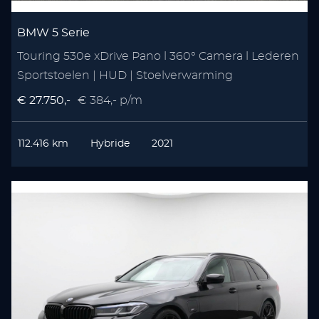
BMW 5 Serie
Touring 530e xDrive Pano l 360° Camera l Lederen
Sportstoelen | HUD | Stoelverwarming
€ 27.750,-
€ 384,- p/m
112.416 km
Hybride
2021