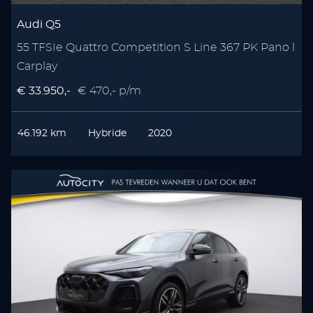
Audi Q5
55 TFSIe Quattro Competition S Line 367 PK Pano l
Carplay
€ 33.950,-
€ 470,- p/m
46.192 km
Hybride
2020