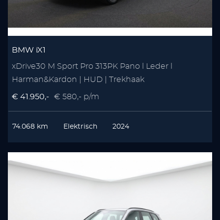
BMW iX1
xDrive30 M Sport Pro 313PK Pano l Leder l
Harman&Kardon | HUD | Trekhaak
€ 41.950,-
€ 580,- p/m
74.068 km
Elektrisch
2024