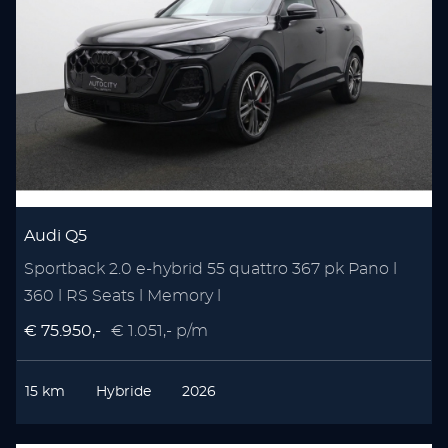
Audi Q5
Sportback 2.0 e-hybrid 55 quattro 367 pk Pano l
360 l RS Seats l Memory l
€ 75.950,-
€ 1.051,- p/m
15 km
Hybride
2026