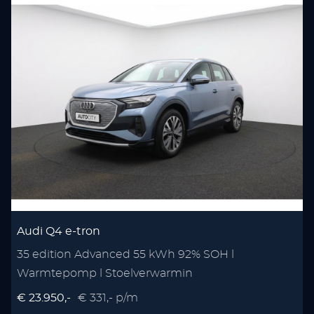
Audi Q4 e-tron
35 edition Advanced 55 kWh 92% SOH l
Warmtepomp l Stoelverwarmin
€ 23.950,-
€ 331,- p/m