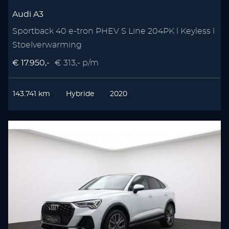
Audi A3
Sportback 40 e-tron PHEV S Line 204PK l Keyless l
Stoelverwarming
€ 17.950,-
€ 313,- p/m
143.741 km
Hybride
2020