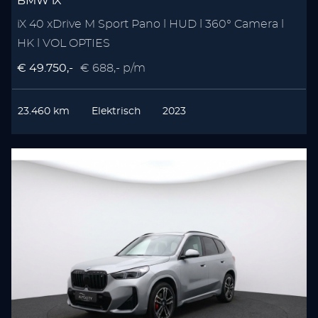
BMW iX
iX 40 xDrive M Sport Pano l HUD l 360° Camera l
HK l VOL OPTIES
€ 49.750,-
€ 688,- p/m
23.460 km
Elektrisch
2023