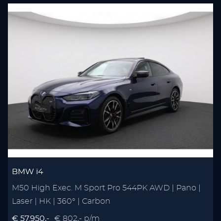
BMW i4
M50 High Exec. M Sport Pro 544PK AWD | Pano |
Laser | HK | 360° | Carbon
€ 57.950,-
€ 802,- p/m