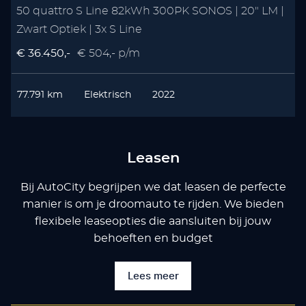
50 quattro S Line 82kWh 300PK SONOS | 20" LM |
Zwart Optiek | 3x S Line
€ 36.450,-
€ 504,- p/m
77.791 km
Elektrisch
2022
Leasen
Bij AutoCity begrijpen we dat leasen de perfecte
manier is om je droomauto te rijden. We bieden
flexibele leaseopties die aansluiten bij jouw
behoeften en budget
Lees meer