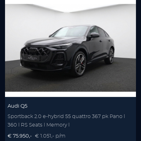
Audi Q5
Sportback 2.0 e-hybrid 55 quattro 367 pk Pano l
360 l RS Seats l Memory l
€ 75.950,-
€ 1.051,- p/m