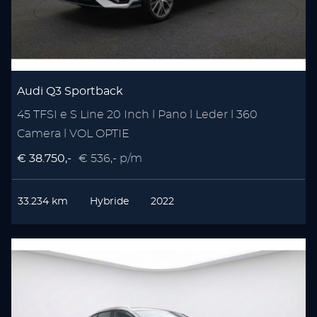
Audi Q3 Sportback
45 TFSI e S Line 20 Inch l Pano l Leder l 360
Camera l VOL OPTIE
€ 38.750,-
€ 536,- p/m
33.234 km
Hybride
2022