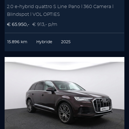
2.0 e-hybrid quattro S Line Pano l 360 Camera l
Blindspot l VOL OPTIES
€ 65.950,-
€ 913,- p/m
15.896 km
Hybride
2025