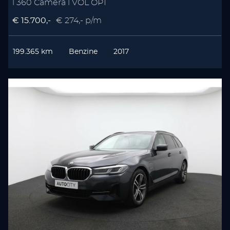
l 360 Camera l VOL OPT
€ 15.700,-
€ 274,- p/m
199.365 km
Benzine
2017