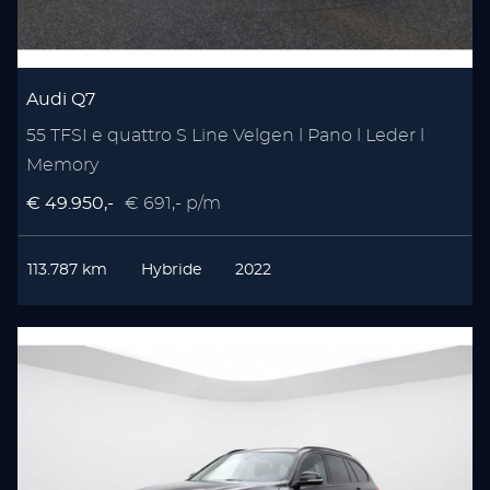
Audi Q7
55 TFSI e quattro S Line Velgen l Pano l Leder l
Memory
€ 49.950,-
€ 691,- p/m
113.787 km
Hybride
2022