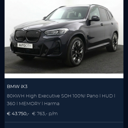
BMW iX3
80KWH High Executive SOH 100%! Pano l HUD l
360 l MEMORY l Harma
€ 43.750,-
€ 763,- p/m