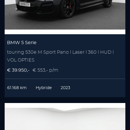
BMW 5 Serie
touring 530e M Sport Pano l Laser l 360 l HUD l
VOL OPTIES
€ 39.950,-
€ 553,- p/m
61.168 km
Hybride
2023