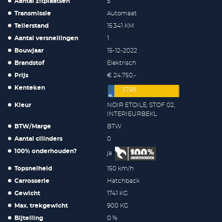
Aantal zitplaatsen
5
Transmissie
Automaat
Tellerstand
15.341 KM
Aantal versnellingen
1
Bouwjaar
15-12-2022
Brandstof
Elektrisch
Prijs
€ 24.750,-
Kenteken
3798
Kleur
NOIR ETOILE, STOF 02,
INTERIEURBEKL
BTW/Marge
BTW
Aantal cilinders
0
100% onderhouden?
ja
Topsnelheid
150 km/h
Carrosserie
Hatchback
Gewicht
1741 KG
Max. trekgewicht
900 KG
Bijtelling
0 %