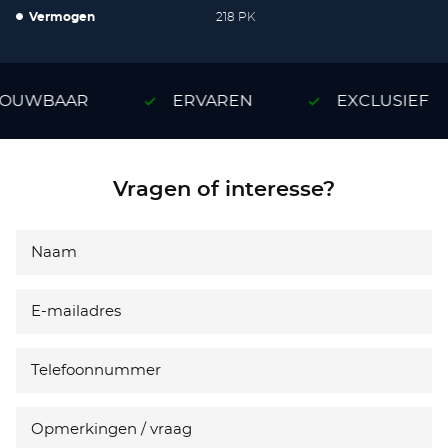
Vermogen
218 PK
OUWBAAR
ERVAREN
EXCLUSIEF
Vragen of interesse?