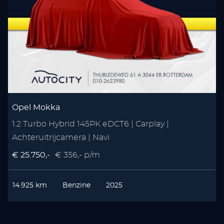
Opel Mokka
1.2 Turbo Hybrid 145PK eDCT6 | Carplay |
Achteruitrijcamera | Navi
W
€ 25.750,-
€ 356,- p/m
€
14.925 km
Benzine
2025