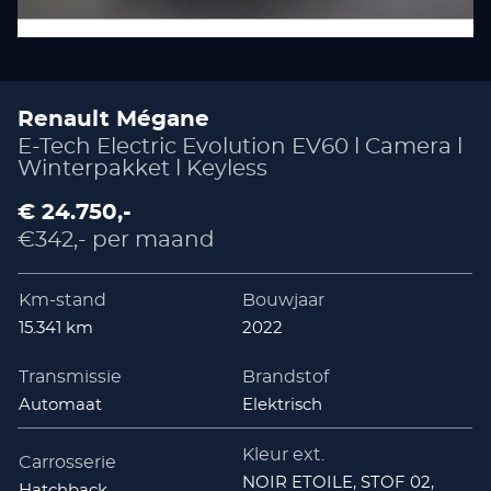
Renault Mégane
E-Tech Electric Evolution EV60 l Camera l
Winterpakket l Keyless
€ 24.750,-
€342,- per maand
Km-stand
Bouwjaar
15.341 km
2022
Transmissie
Brandstof
Automaat
Elektrisch
Kleur ext.
Carrosserie
NOIR ETOILE, STOF 02,
Hatchback