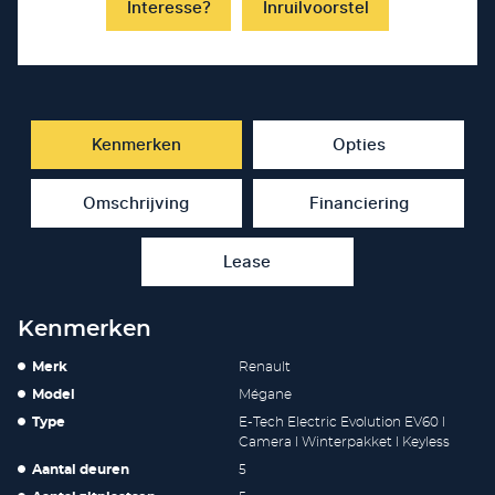
Interesse?
Inruilvoorstel
Kenmerken
Opties
Omschrijving
Financiering
Lease
Kenmerken
Merk
Renault
Model
Mégane
Type
E-Tech Electric Evolution EV60 l
Camera l Winterpakket l Keyless
Aantal deuren
5