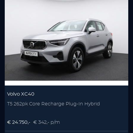
Volvo XC40
T5 262pk Core Recharge Plug-In Hybrid
P
€ 24.750,-
€ 342,- p/m
€