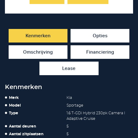
Kenmerken
Opties
Omschrijving
Financiering
Lease
Kenmerken
Merk
Kia
Model
Sportage
Type
1.6 T-GDi Hybrid 230pk Camera l
Adaptive Cruise
Aantal deuren
5
Aantal zitplaatsen
5