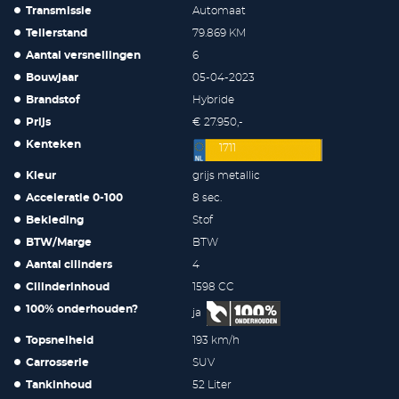
Transmissie
Automaat
Tellerstand
79.869 KM
Aantal versnellingen
6
Bouwjaar
05-04-2023
Brandstof
Hybride
Prijs
€ 27.950,-
Kenteken
1711
Kleur
grijs metallic
Acceleratie 0-100
8 sec.
Bekleding
Stof
BTW/Marge
BTW
Aantal cilinders
4
Cilinderinhoud
1598 CC
100% onderhouden?
ja
Topsnelheid
193 km/h
Carrosserie
SUV
Tankinhoud
52 Liter