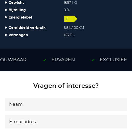
Gewicht
1597 KG
Bijtelling
0 %
Energielabel
Gemiddeld verbruik
6.5 L/100KM
Vermogen
163 PK
OUWBAAR
ERVAREN
EXCLUSIEF
Vragen of interesse?