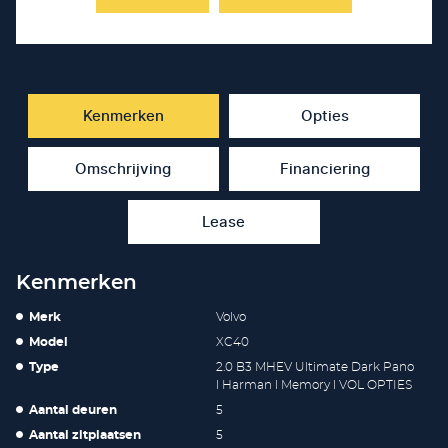
Kenmerken
Opties
Omschrijving
Financiering
Lease
Kenmerken
Merk
Volvo
Model
XC40
Type
2.0 B3 MHEV Ultimate Dark Pano
l Harman l Memory l VOL OPTIES
Aantal deuren
5
Aantal zitplaatsen
5