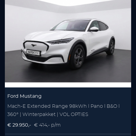
Ford Mustang
Mach-E Extended Range 98kWh l Pano l B&O l
1
360° | Winterpakket | VOL OPTIES
A
€ 29.950,-
€ 414,- p/m
€