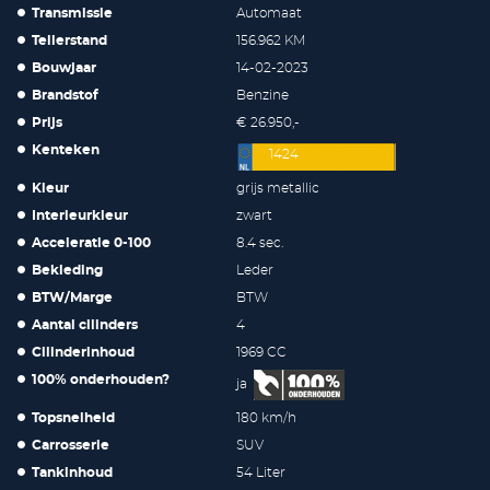
Transmissie
Automaat
Tellerstand
156.962 KM
Bouwjaar
14-02-2023
Brandstof
Benzine
Prijs
€ 26.950,-
Kenteken
1424
Kleur
grijs metallic
Interieurkleur
zwart
Acceleratie 0-100
8.4 sec.
Bekleding
Leder
BTW/Marge
BTW
Aantal cilinders
4
Cilinderinhoud
1969 CC
100% onderhouden?
ja
Topsnelheid
180 km/h
Carrosserie
SUV
Tankinhoud
54 Liter