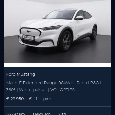
Ford Mustang
Mach-E Extended Range 98kWh l Pano l B&O l
1
360° | Winterpakket | VOL OPTIES
A
€ 29.950,-
€ 414,- p/m
€
65.292 km
Elektrisch
2021