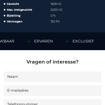
Gewicht
1609 KG
Max. trekgewicht
2000 KG
Bijtelling
0 %
Vermogen
150 PK
WBAAR
ERVAREN
EXCLUSIEF
Vragen of interesse?