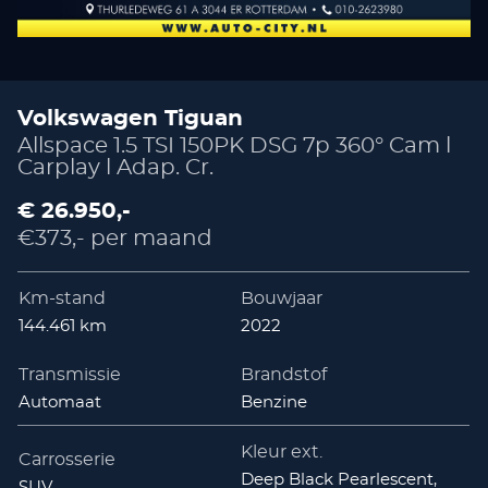
Volkswagen Tiguan
Allspace 1.5 TSI 150PK DSG 7p 360° Cam l
Carplay l Adap. Cr.
€ 26.950,-
€373,- per maand
Km-stand
Bouwjaar
144.461 km
2022
Transmissie
Brandstof
Automaat
Benzine
Kleur ext.
Carrosserie
Deep Black Pearlescent,
SUV