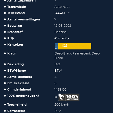
Aantal zitplaatsen
7
Transmissie
Automaat
Tellerstand
144.461 KM
Aantal versnellingen
7
Bouwjaar
12-08-2022
Brandstof
Benzine
Prijs
€ 26.950,-
Kenteken
0234
Kleur
Deep Black Pearlescent, Deep
Black
Bekleding
Stof
BTW/Marge
BTW
Aantal cilinders
4
Emissieklasse
6
Cilinderinhoud
1498 CC
100% onderhouden?
ja
Topsnelheid
200 km/h
Carrosserie
SUV