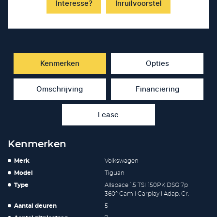
Interesse?
Inruilvoorstel
Kenmerken
Opties
Omschrijving
Financiering
Lease
Kenmerken
Merk
Volkswagen
Model
Tiguan
Type
Allspace 1.5 TSI 150PK DSG 7p
360° Cam l Carplay l Adap. Cr.
Aantal deuren
5