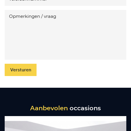
Versturen
Aanbevolen
occasions