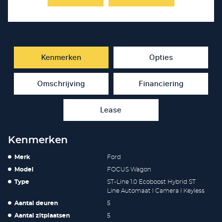
Kenmerken
Opties
Omschrijving
Financiering
Lease
Kenmerken
Merk
Ford
Model
FOCUS Wagon
Type
ST-Line 1.0 Ecoboost Hybrid ST
Line Automaat l Camera l Keyless
Aantal deuren
5
Aantal zitplaatsen
5