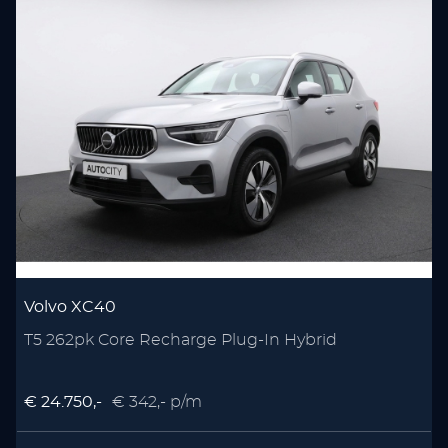
Volvo XC40
T5 262pk Core Recharge Plug-In Hybrid
P
€ 24.750,-
€ 342,- p/m
€