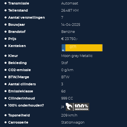
Transmissie
Automaat
Tellerstand
26.487 KM
Aantal versnellingen
7
Bouwjaar
14-04-2025
Brandstof
Benzine
Prijs
€ 23.750,-
Kenteken
0171
Kleur
Moon grey Metallic
Bekleding
Stof
CO2-emissie
0 g/km
BTW/Marge
BTW
Aantal cilinders
3
Emissieklasse
6d
Cilinderinhoud
999 CC
100% onderhouden?
ja
Topsnelheid
209 km/h
Carrosserie
Stationwagon