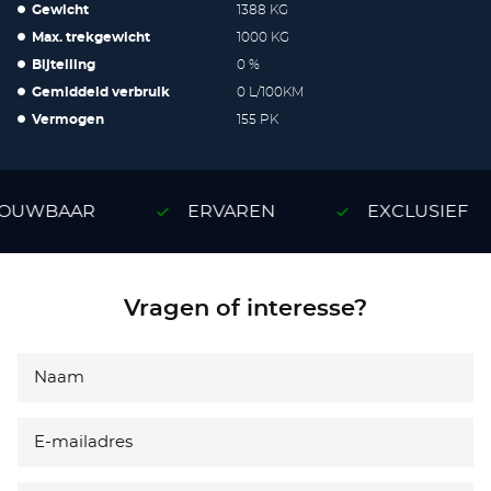
Gewicht
1388 KG
Max. trekgewicht
1000 KG
Bijtelling
0 %
Gemiddeld verbruik
0 L/100KM
Vermogen
155 PK
OUWBAAR
ERVAREN
EXCLUSIEF
Vragen of interesse?