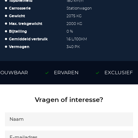
Topsnelheid
180 km/h
Carrosserie
Stationwagon
Gewicht
2075 KG
Max. trekgewicht
2000 KG
Bijtelling
0 %
Gemiddeld verbruik
1.6 L/100KM
Vermogen
340 PK
OUWBAAR
ERVAREN
EXCLUSIEF
Vragen of interesse?