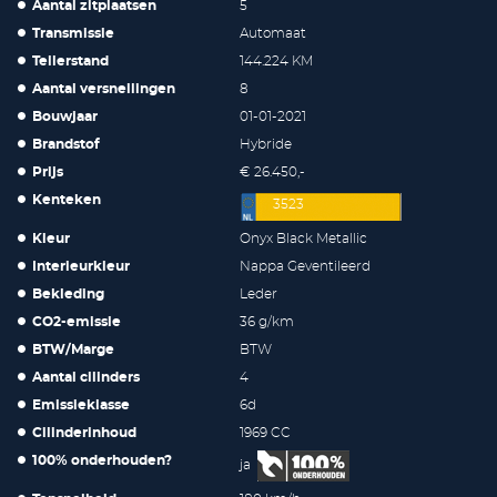
Aantal zitplaatsen
5
Transmissie
Automaat
Tellerstand
144.224 KM
Aantal versnellingen
8
Bouwjaar
01-01-2021
Brandstof
Hybride
Prijs
€ 26.450,-
Kenteken
3523
Kleur
Onyx Black Metallic
Interieurkleur
Nappa Geventileerd
Bekleding
Leder
CO2-emissie
36 g/km
BTW/Marge
BTW
Aantal cilinders
4
Emissieklasse
6d
Cilinderinhoud
1969 CC
100% onderhouden?
ja