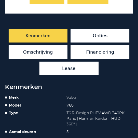
Kenmerken
Opties
Omschrijving
Financiering
Lease
Kenmerken
Merk
Volvo
Model
V60
Type
T6 R-Design PHEV AWD 340PK |
Pano | Harman Kardon | HUD |
360° |
Aantal deuren
5