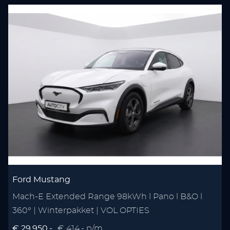
Ford Mustang
Mach-E Extended Range 98kWh l Pano l B&O l
1
360° | Winterpakket | VOL OPTIES
A
€ 29.950,-
€ 414,- p/m
€