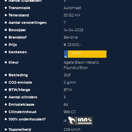
Aantal zitplaatsen
5
Transmissie
Automaat
Tellerstand
33.152 KM
Aantal versnellingen
7
Bouwjaar
14-04-2025
Brandstof
Benzine
Prijs
€ 23.500,-
Kenteken
8740
Kleur
Agate Black Metallic,
Foundry/Eton
Bekleding
Stof
CO2-emissie
0 g/km
BTW/Marge
BTW
Aantal cilinders
3
Emissieklasse
6d
Cilinderinhoud
999 CC
100% onderhouden?
ja
Topsnelheid
209 km/h