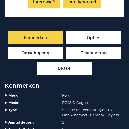
Interesse?
Inruilvoorstel
Kenmerken
Opties
Omschrijving
Financiering
Lease
Kenmerken
Merk
Ford
Model
FOCUS Wagon
Type
ST-Line 1.0 Ecoboost Hybrid ST
Line Automaat l Camera l Keyless
Aantal deuren
5