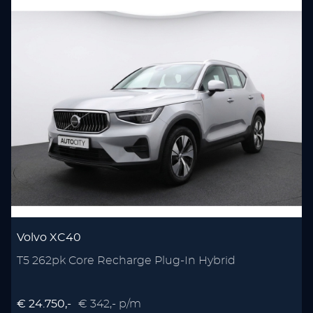
Volvo XC40
T5 262pk Core Recharge Plug-In Hybrid
P
€ 24.750,-
€ 342,- p/m
€