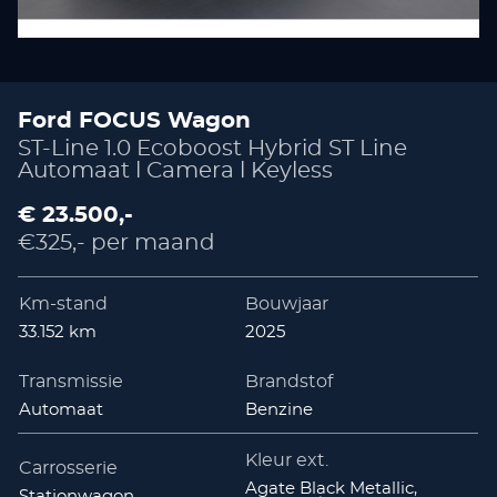
Ford FOCUS Wagon
ST-Line 1.0 Ecoboost Hybrid ST Line
Automaat l Camera l Keyless
€ 23.500,-
€325,- per maand
Km-stand
Bouwjaar
33.152 km
2025
Transmissie
Brandstof
Automaat
Benzine
Kleur ext.
Carrosserie
Agate Black Metallic,
Stationwagon