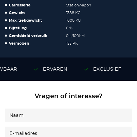
Carrosserie
Stationwagon
Gewicht
1388 KG
Max. trekgewicht
1000 KG
Bijtelling
0 %
Gemiddeld verbruik
0 L/100KM
Vermogen
155 PK
BAAR
ERVAREN
EXCLUSIEF
Vragen of interesse?