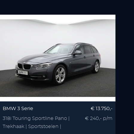
BMW 3 Serie
€ 13.750,-
318i Touring Sportline Pano |
€ 240,- p/m
Trekhaak | Sportstoelen |