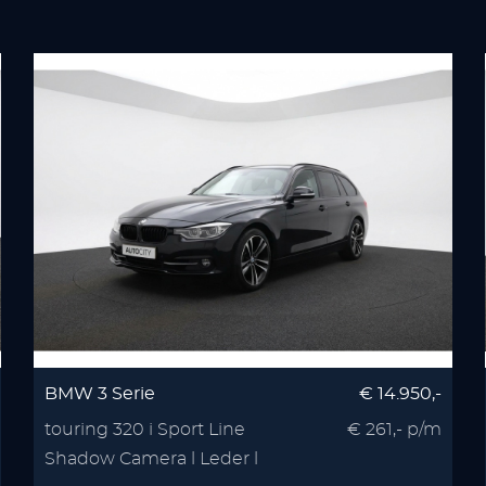
BMW 3 Serie
€ 14.950,-
touring 320 i Sport Line
€ 261,- p/m
Shadow Camera l Leder l