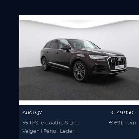
Audi Q7
€ 49.950,-
55 TFSI e quattro S Line
€ 691,- p/m
Velgen l Pano l Leder l