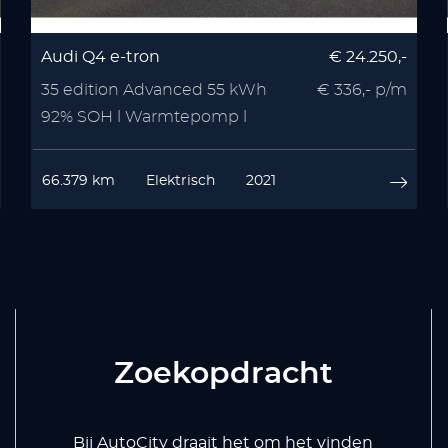
Audi Q4 e-tron
€ 24.250,-
35 edition Advanced 55 kWh
€ 336,- p/m
92% SOH l Warmtepomp l
Stoelverwarmin
66.379 km
Elektrisch
2021
Zoekopdracht
Bij AutoCity draait het om het vinden