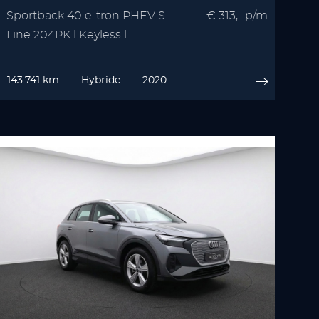
Sportback 40 e-tron PHEV S
€ 313,- p/m
Line 204PK l Keyless l
Stoelverwarming
143.741 km
Hybride
2020