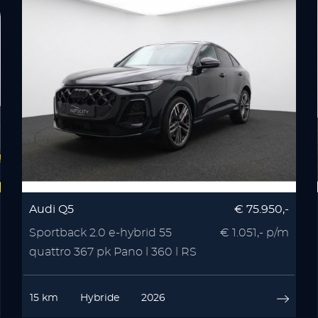
Audi Q5
€ 75.950,-
Sportback 2.0 e-hybrid 55
€ 1.051,- p/m
quattro 367 pk Pano l 360 l RS
Seats l Memory l
15 km
Hybride
2026