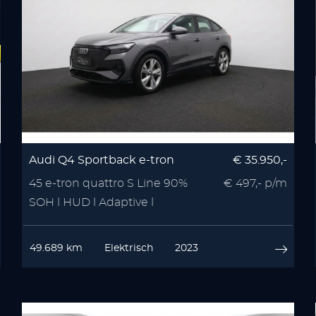
Audi Q4 Sportback e-tron
€ 35.950,-
45 e-tron quattro S Line 90%
€ 497,- p/m
SOH l HUD l Adaptive l
Camera
49.689 km
Elektrisch
2023