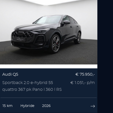
Audi Q5
€ 75.950,-
Sportback 2.0 e-hybrid 55
€ 1.051,- p/m
quattro 367 pk Pano l 360 l RS
Seats l Memory l
15 km
Hybride
2026