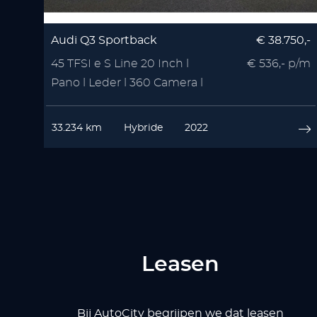
Audi Q3 Sportback
€ 38.750,-
45 TFSI e S Line 20 Inch l
€ 536,- p/m
Pano l Leder l 360 Camera l
VOL OPTIE
33.234 km
Hybride
2022
Leasen
Bij AutoCity begrijpen we dat leasen