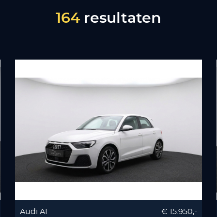
164
resultaten
Audi A1
€ 15.950,-