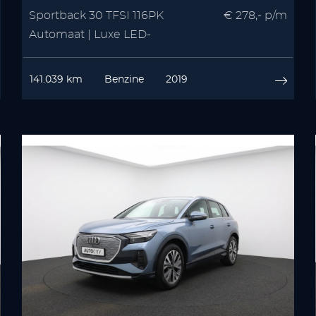
Sportback 30 TFSI 116PK
€ 278,- p/m
Automaat | Luxe LED-
koplampen | Virtual Cockpit |
MMI Navigatie Plus
141.039 km
Benzine
2019