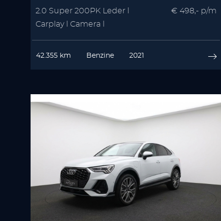
2.0 Super 200PK Leder l
€ 498,- p/m
Carplay l Camera l
Winterpakket | Memory
42.355 km
Benzine
2021