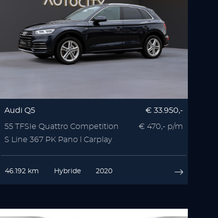
Audi Q5
€ 33.950,-
55 TFSIe Quattro Competition
€ 470,- p/m
S Line 367 PK Pano l Carplay
46.192 km
Hybride
2020