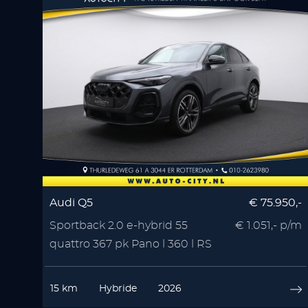
Audi Q5
€ 75.950,-
Sportback 2.0 e-hybrid 55
€ 1.051,- p/m
quattro 367 pk Pano l 360 l RS
Seats l Memory l
15 km
Hybride
2026