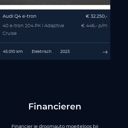
Audi Q4 e-tron
€ 32.250,-
40 e-tron 204 PK l Adaptive
€ 446,- p/m
Cruise
45.010 km
Elektrisch
2023
Financieren
Financier je droomauto moeiteloos bij