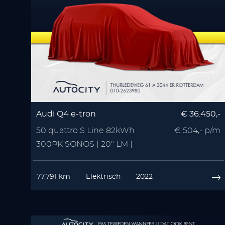
Audi Q4 e-tron
€ 36.450,-
50 quattro S Line 82kWh
€ 504,- p/m
300PK SONOS | 20" LM |
Zwart Optiek | 3x S Line
77.791 km
Elektrisch
2022