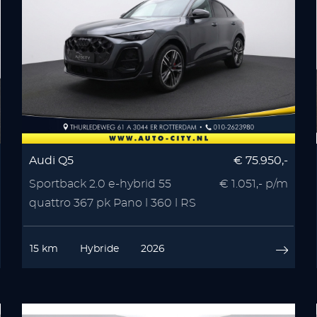
Audi Q5
€ 75.950,-
Sportback 2.0 e-hybrid 55
€ 1.051,- p/m
quattro 367 pk Pano l 360 l RS
Seats l Memory l
15 km
Hybride
2026