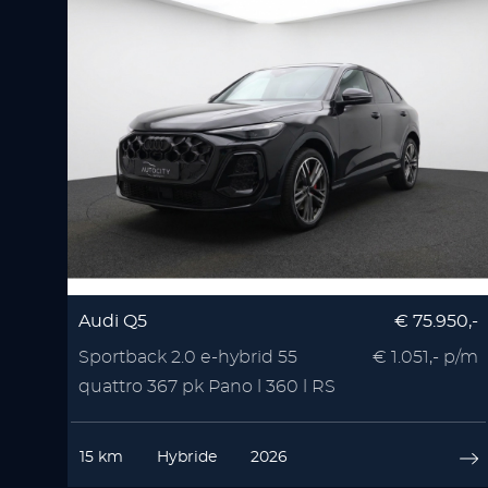
Audi Q5
€ 75.950,-
Sportback 2.0 e-hybrid 55
€ 1.051,- p/m
quattro 367 pk Pano l 360 l RS
Seats l Memory l
15 km
Hybride
2026