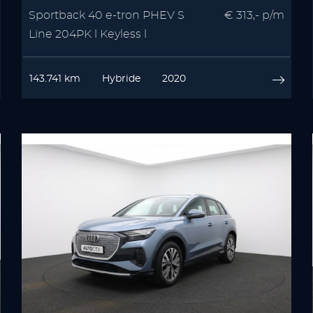
Sportback 40 e-tron PHEV S
€ 313,- p/m
Line 204PK l Keyless l
Stoelverwarming
143.741 km
Hybride
2020