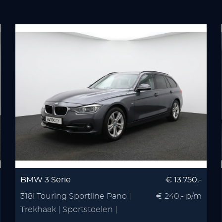
BMW 3 Serie
€ 13.750,-
318i Touring Sportline Pano |
€ 240,- p/m
Trekhaak | Sportstoelen |