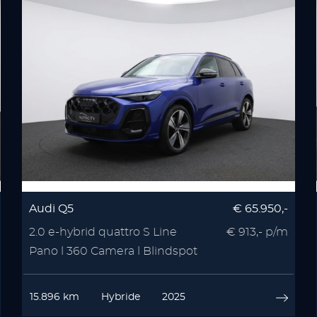
Audi Q5
€ 65.950,-
2.0 e-hybrid quattro S Line
€ 913,- p/m
Pano l 360 Camera l Blindspot
l VOL OPTIES
15.896 km
Hybride
2025