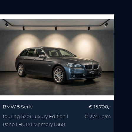
BMW 5 Serie
€ 15.700,-
touring 520i Luxury Edition l
€ 274,- p/m
Pano l HUD l Memory l 360