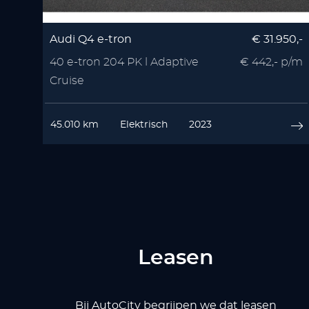
Audi Q4 e-tron
€ 31.950,-
40 e-tron 204 PK l Adaptive
€ 442,- p/m
Cruise
45.010 km
Elektrisch
2023
Leasen
Bij AutoCity begrijpen we dat leasen