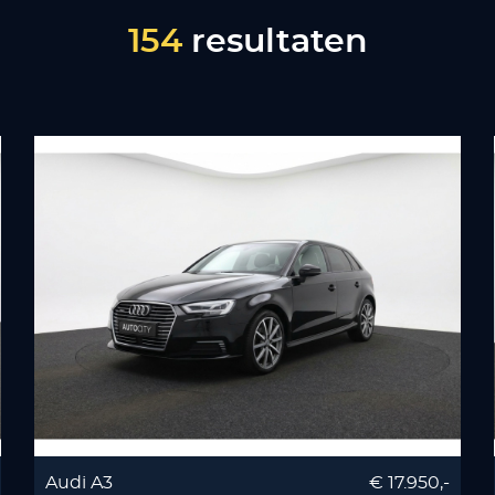
154
resultaten
Audi A3
€ 17.950,-