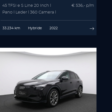
45 TFSI e S Line 20 Inch l
€ 536,- p/m
Pano l Leder l 360 Camera l
VOL OPTIE
33.234 km
Hybride
2022