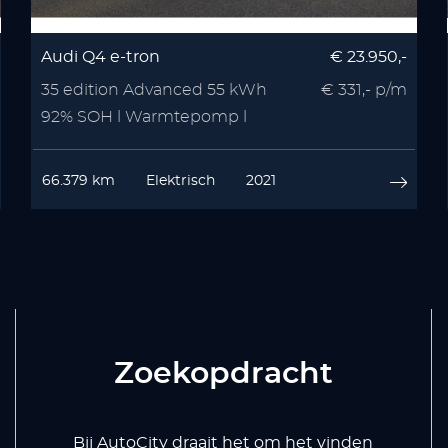
Audi Q4 e-tron
€ 23.950,-
35 edition Advanced 55 kWh
€ 331,- p/m
92% SOH l Warmtepomp l
Stoelverwarmin
66.379 km
Elektrisch
2021
Zoekopdracht
Bij AutoCity draait het om het vinden