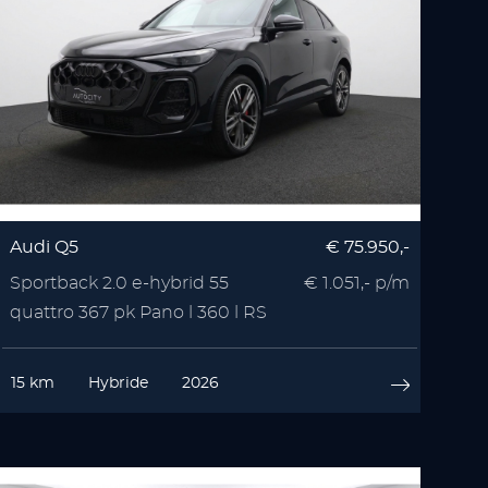
Audi Q5
€ 75.950,-
Sportback 2.0 e-hybrid 55
€ 1.051,- p/m
quattro 367 pk Pano l 360 l RS
Seats l Memory l
15 km
Hybride
2026