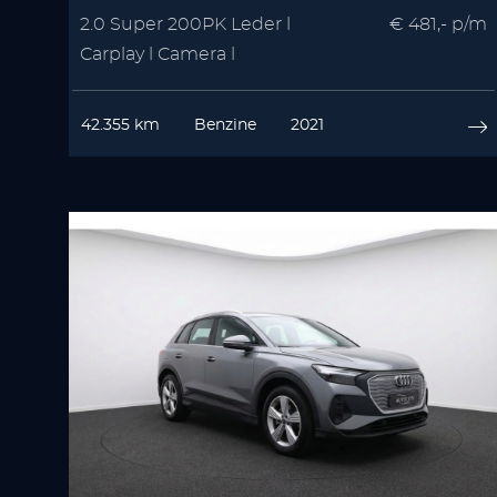
2.0 Super 200PK Leder l
€ 481,- p/m
Carplay l Camera l
Winterpakket | Memory
42.355 km
Benzine
2021