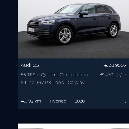
Audi Q5
€ 33.950,-
55 TFSIe Quattro Competition
€ 470,- p/m
S Line 367 PK Pano l Carplay
46.192 km
Hybride
2020