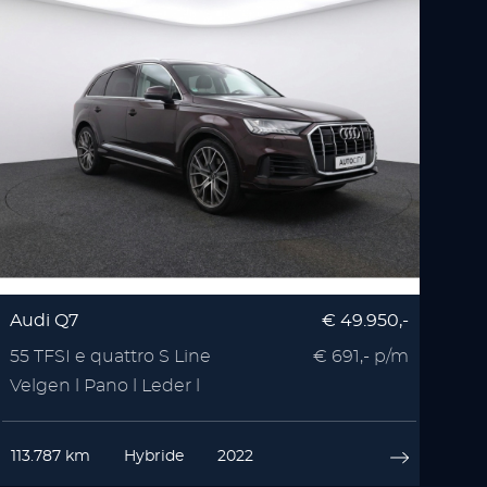
Audi Q7
€ 49.950,-
55 TFSI e quattro S Line
€ 691,- p/m
Velgen l Pano l Leder l
Memory
113.787 km
Hybride
2022