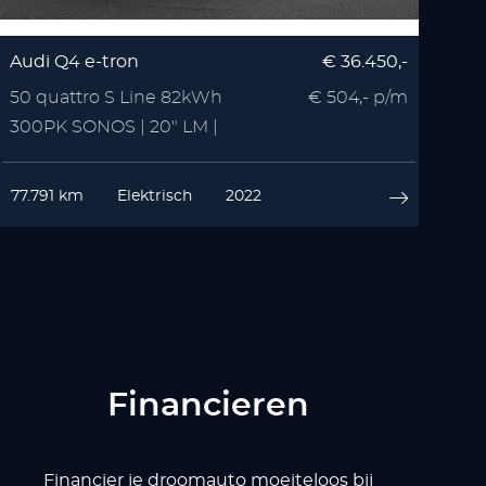
Audi Q4 e-tron
€ 36.450,-
50 quattro S Line 82kWh
€ 504,- p/m
300PK SONOS | 20" LM |
Zwart Optiek | 3x S Line
77.791 km
Elektrisch
2022
Financieren
Financier je droomauto moeiteloos bij