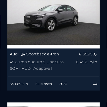
Audi Q4 Sportback e-tron
€ 35.950,-
45 e-tron quattro S Line 90%
€ 497,- p/m
SOH l HUD l Adaptive l
Camera
49.689 km
Elektrisch
2023