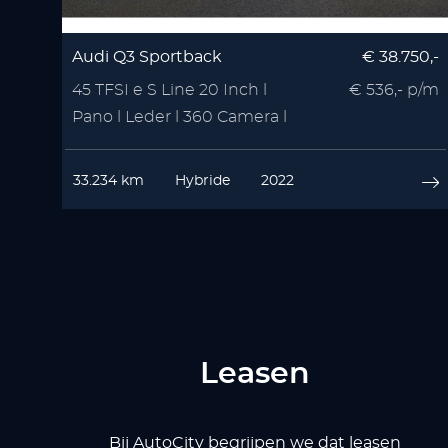
Audi Q3 Sportback
€ 38.750,-
45 TFSI e S Line 20 Inch l
€ 536,- p/m
Pano l Leder l 360 Camera l
VOL OPTIE
33.234 km
Hybride
2022
Leasen
Bij AutoCity begrijpen we dat leasen