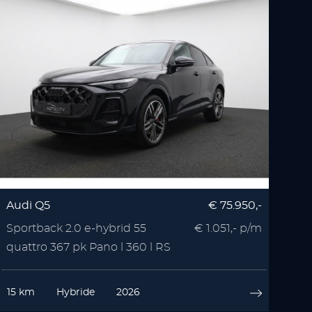
Audi Q5
€ 75.950,-
Sportback 2.0 e-hybrid 55
€ 1.051,- p/m
quattro 367 pk Pano l 360 l RS
Seats l Memory l
15 km
Hybride
2026