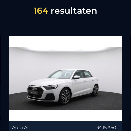
164
resultaten
Audi A1
€ 15.950,-