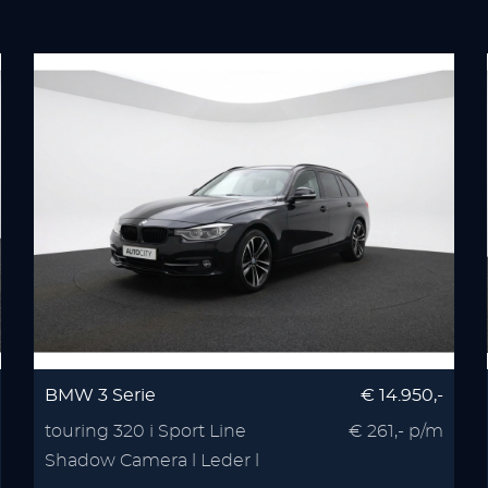
BMW 3 Serie
€ 14.950,-
touring 320 i Sport Line
€ 261,- p/m
Shadow Camera l Leder l