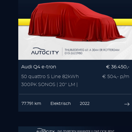
Audi Q4 e-tron
€ 36.450,-
50 quattro S Line 82kWh
€ 504,- p/m
300PK SONOS | 20" LM |
Zwart Optiek | 3x S Line
77.791 km
Elektrisch
2022