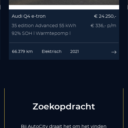
Audi Q4 e-tron
€ 24.250,-
35 edition Advanced 55 kWh
€ 336,- p/m
92% SOH l Warmtepomp l
Stoelverwarmin
66.379 km
Elektrisch
2021
Zoekopdracht
Bij AutoCity draait het om het vinden