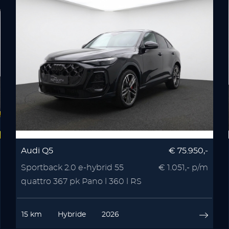
Audi Q5
€ 75.950,-
Sportback 2.0 e-hybrid 55
€ 1.051,- p/m
quattro 367 pk Pano l 360 l RS
Seats l Memory l
15 km
Hybride
2026