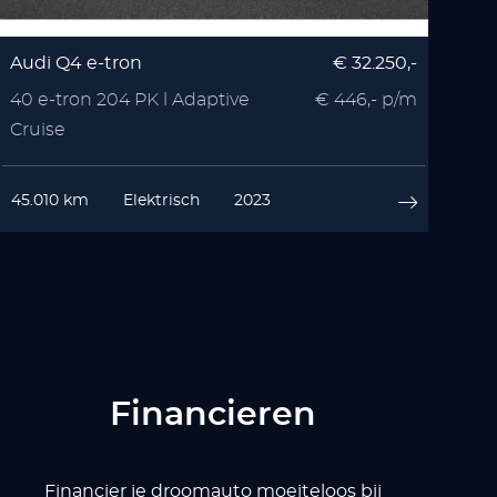
Audi Q4 e-tron
€ 32.250,-
40 e-tron 204 PK l Adaptive
€ 446,- p/m
Cruise
45.010 km
Elektrisch
2023
Financieren
Financier je droomauto moeiteloos bij