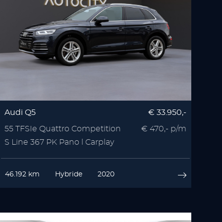
Audi Q5
€ 33.950,-
55 TFSIe Quattro Competition
€ 470,- p/m
S Line 367 PK Pano l Carplay
46.192 km
Hybride
2020