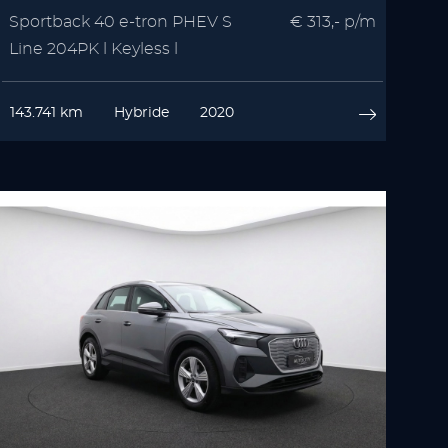
Sportback 40 e-tron PHEV S
€ 313,- p/m
Line 204PK l Keyless l
Stoelverwarming
143.741 km
Hybride
2020