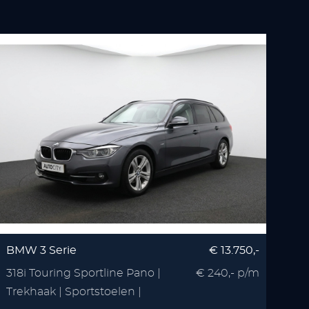
BMW 3 Serie
€ 13.750,-
318i Touring Sportline Pano |
€ 240,- p/m
Trekhaak | Sportstoelen |