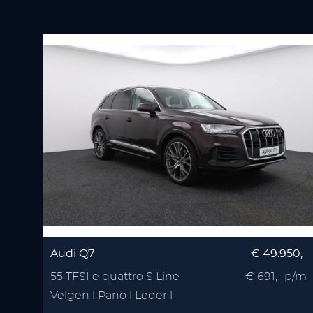
Audi Q7
€ 49.950,-
55 TFSI e quattro S Line
€ 691,- p/m
Velgen l Pano l Leder l