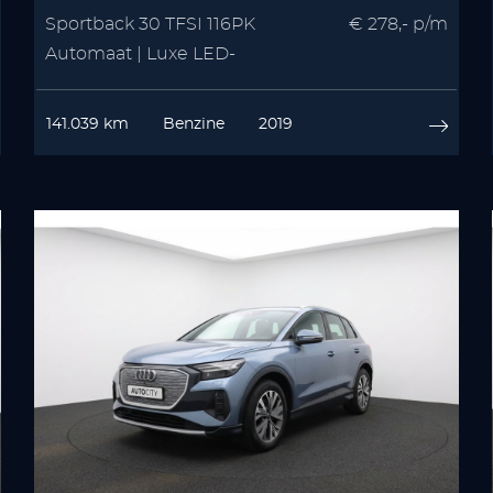
Sportback 30 TFSI 116PK
€ 278,- p/m
Automaat | Luxe LED-
koplampen | Virtual Cockpit |
MMI Navigatie Plus
141.039 km
Benzine
2019