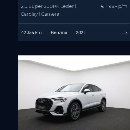
2.0 Super 200PK Leder l
€ 498,- p/m
Carplay l Camera l
Winterpakket | Memory
42.355 km
Benzine
2021