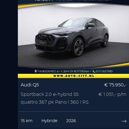
Audi Q5
€ 75.950,-
Sportback 2.0 e-hybrid 55
€ 1.051,- p/m
quattro 367 pk Pano l 360 l RS
Seats l Memory l
15 km
Hybride
2026