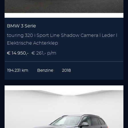
BMW 3 Serie
touring 320 i Sport Line Shadow Camera l Leder l
Elektrische Achterklep
€ 14.950,-
€ 261,- p/m
194.231 km
Benzine
2018