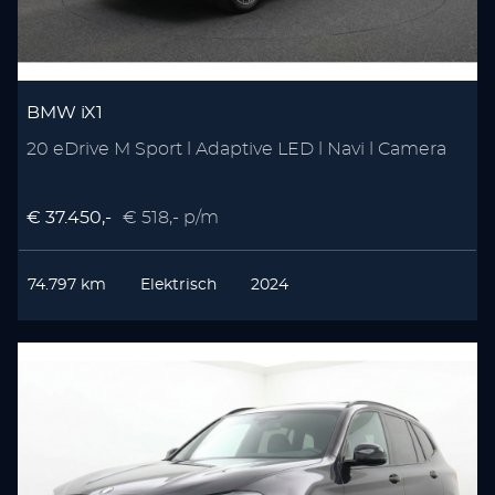
BMW iX1
20 eDrive M Sport l Adaptive LED l Navi l Camera
€ 37.450,-
€ 518,- p/m
74.797 km
Elektrisch
2024