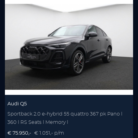
Audi Q5
Sportback 2.0 e-hybrid 55 quattro 367 pk Pano l
360 l RS Seats l Memory l
€ 75.950,-
€ 1.051,- p/m