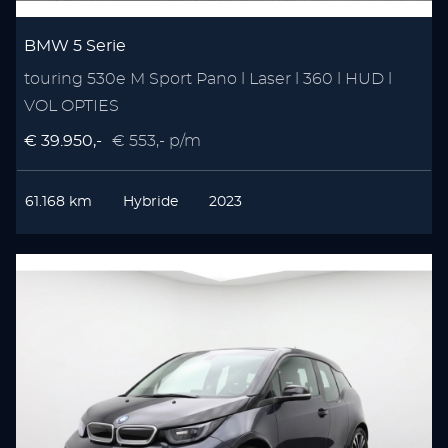
BMW 5 Serie
touring 530e M Sport Pano l Laser l 360 l HUD l
VOL OPTIES
€ 39.950,-
€ 553,- p/m
61.168 km
Hybride
2023