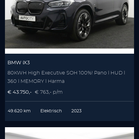
BMW iX3
80KWH High Executive SOH 100%! Pano l HUD l
360 l MEMORY l Harma
€ 43.750,-
€ 763,- p/m
49.620 km
Elektrisch
2023