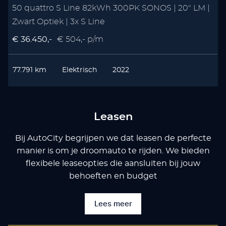
50 quattro S Line 82kWh 300PK SONOS | 20" LM |
Zwart Optiek | 3x S Line
€ 36.450,-
€ 504,- p/m
77.791 km
Elektrisch
2022
Leasen
Bij AutoCity begrijpen we dat leasen de perfecte
manier is om je droomauto te rijden. We bieden
flexibele leaseopties die aansluiten bij jouw
behoeften en budget
Lees meer