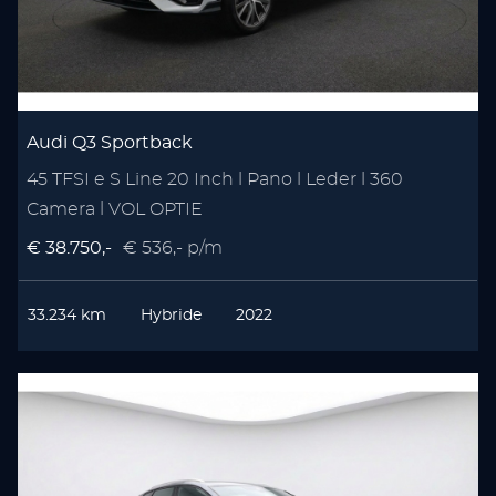
Audi Q3 Sportback
45 TFSI e S Line 20 Inch l Pano l Leder l 360
Camera l VOL OPTIE
€ 38.750,-
€ 536,- p/m
33.234 km
Hybride
2022