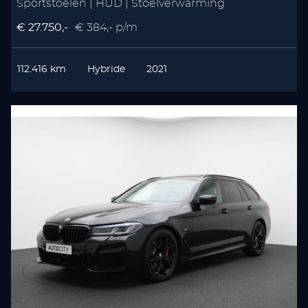
Sportstoelen | HUD | Stoelverwarming
€ 27.750,-
€ 384,- p/m
112.416 km
Hybride
2021