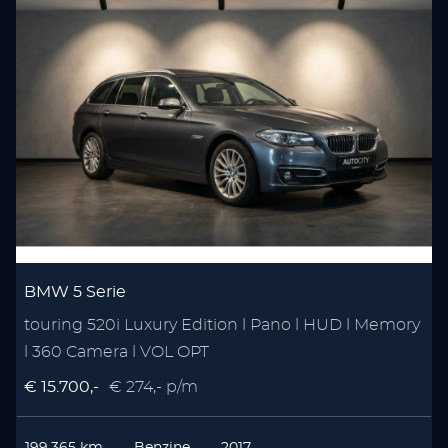
BMW 5 Serie
touring 520i Luxury Edition l Pano l HUD l Memory
l 360 Camera l VOL OPT
€ 15.700,-
€ 274,- p/m