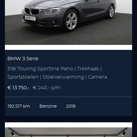
BMW 3 Serie
318i Touring Sportline Pano | Trekhaak |
Sportstoelen | Stoelverwarming | Camera
€ 13.750,-
€ 240,- p/m
192.517 km
Benzine
2018