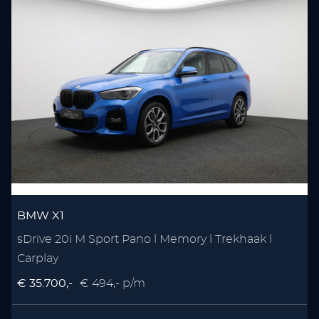
BMW X1
sDrive 20i M Sport Pano l Memory l Trekhaak l
Carplay
€ 35.700,-
€ 494,- p/m