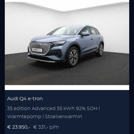
Audi Q4 e-tron
35 edition Advanced 55 kWh 92% SOH l
Warmtepomp l Stoelverwarmin
€ 23.950,-
€ 331,- p/m