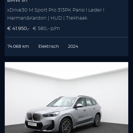
BMW iX1
xDrive30 M Sport Pro 313PK Pano l Leder l
Harman&Kardon | HUD | Trekhaak
€ 41.950,-
€ 580,- p/m
74.068 km
Elektrisch
2024