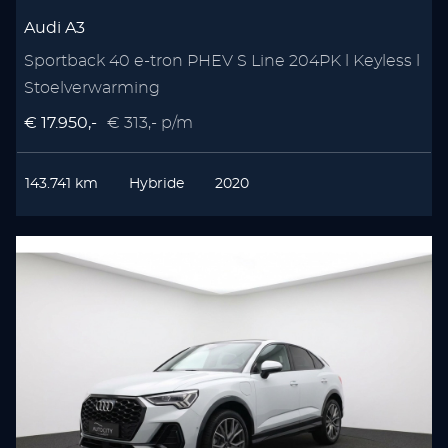
Audi A3
Sportback 40 e-tron PHEV S Line 204PK l Keyless l
Stoelverwarming
€ 17.950,-
€ 313,- p/m
143.741 km
Hybride
2020