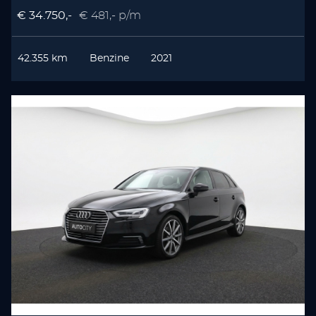
€ 34.750,-
€ 481,- p/m
42.355 km
Benzine
2021