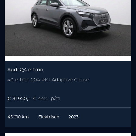
Audi Q4 e-tron
40 e-tron 204 PK l Adaptive Cruise
€ 31.950,-
€ 442,- p/m
45.010 km
Elektrisch
2023