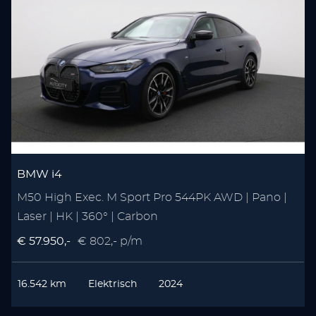
BMW i4
M50 High Exec. M Sport Pro 544PK AWD | Pano |
Laser | HK | 360° | Carbon
€ 57.950,-
€ 802,- p/m
16.542 km
Elektrisch
2024