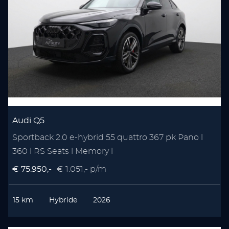
Audi Q5
Sportback 2.0 e-hybrid 55 quattro 367 pk Pano l
360 l RS Seats l Memory l
€ 75.950,-
€ 1.051,- p/m
15 km
Hybride
2026