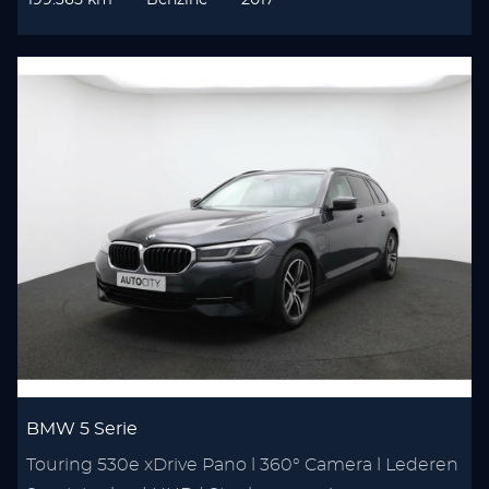
199.365 km
Benzine
2017
BMW 5 Serie
Touring 530e xDrive Pano l 360° Camera l Lederen