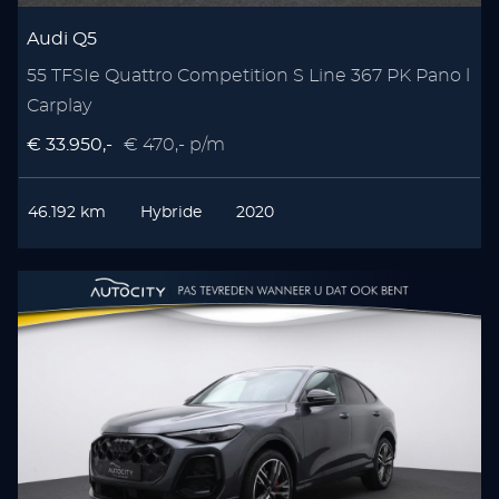
Audi Q5
55 TFSIe Quattro Competition S Line 367 PK Pano l
Carplay
€ 33.950,-
€ 470,- p/m
46.192 km
Hybride
2020