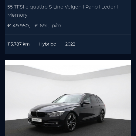
55 TFSI e quattro S Line Velgen l Pano l Leder l
Memory
€ 49.950,-
€ 691,- p/m
113.787 km
Hybride
2022