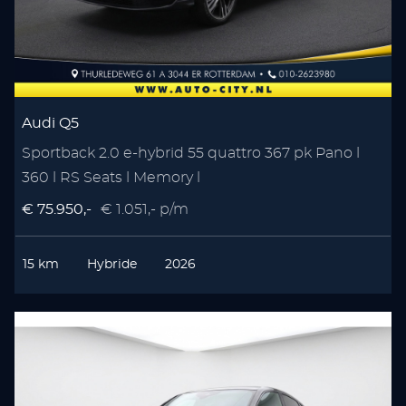
Audi Q5
Sportback 2.0 e-hybrid 55 quattro 367 pk Pano l
360 l RS Seats l Memory l
€ 75.950,-
€ 1.051,- p/m
15 km
Hybride
2026