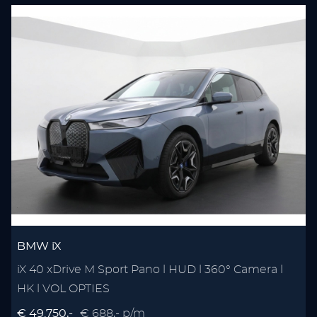
BMW iX
iX 40 xDrive M Sport Pano l HUD l 360° Camera l
HK l VOL OPTIES
€ 49.750,-
€ 688,- p/m