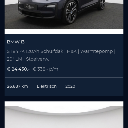
BMW i3
S 184PK 120Ah Schuifdak | H&K | Warmtepomp |
20" LM | Stoelverw.
€ 24.450,-
€ 338,- p/m
26.687 km
Elektrisch
2020