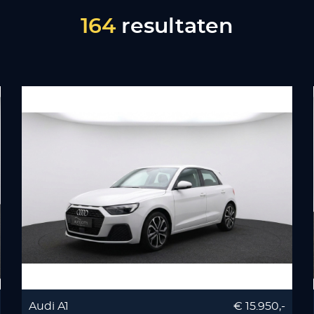
164
resultaten
Audi A1
€ 15.950,-