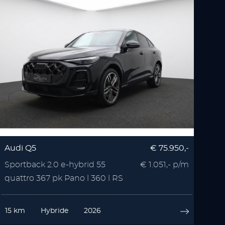
Audi Q5
€ 75.950,-
Sportback 2.0 e-hybrid 55
€ 1.051,- p/m
quattro 367 pk Pano l 360 l RS
Seats l Memory l
15 km
Hybride
2026