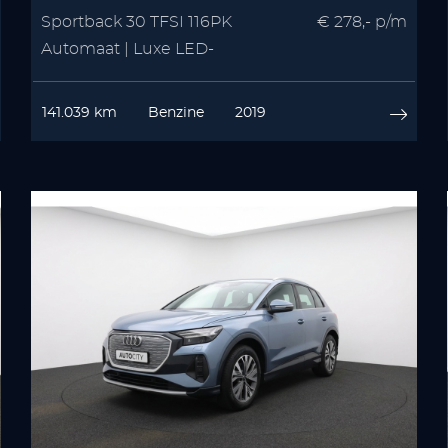
Sportback 30 TFSI 116PK
€ 278,- p/m
Automaat | Luxe LED-
koplampen | Virtual Cockpit |
MMI Navigatie Plus
141.039 km
Benzine
2019