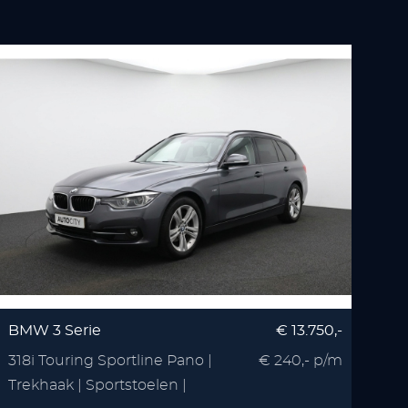
BMW 3 Serie
€ 13.750,-
318i Touring Sportline Pano |
€ 240,- p/m
Trekhaak | Sportstoelen |