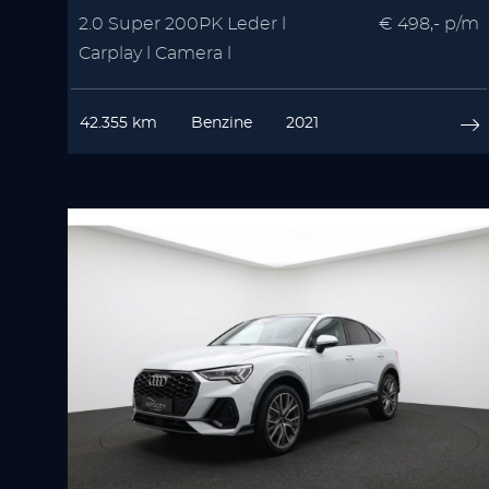
2.0 Super 200PK Leder l
€ 498,- p/m
Carplay l Camera l
Winterpakket | Memory
42.355 km
Benzine
2021