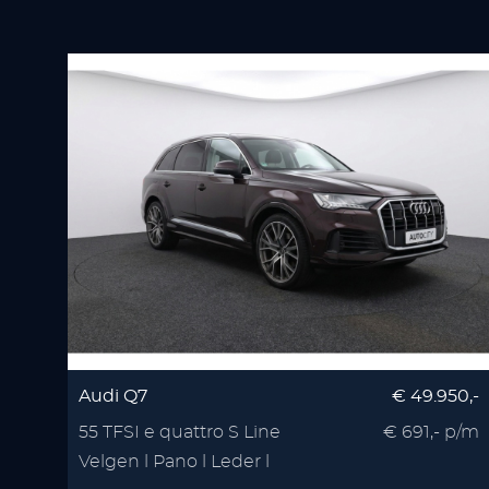
Audi Q7
€ 49.950,-
55 TFSI e quattro S Line
€ 691,- p/m
Velgen l Pano l Leder l