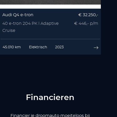
Audi Q4 e-tron
€ 32.250,-
40 e-tron 204 PK l Adaptive
€ 446,- p/m
Cruise
45.010 km
Elektrisch
2023
Financieren
Financier je droomauto moeiteloos bij