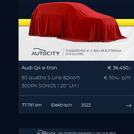
Audi Q4 e-tron
€ 36.450,-
50 quattro S Line 82kWh
€ 504,- p/m
300PK SONOS | 20" LM |
Zwart Optiek | 3x S Line
77.791 km
Elektrisch
2022