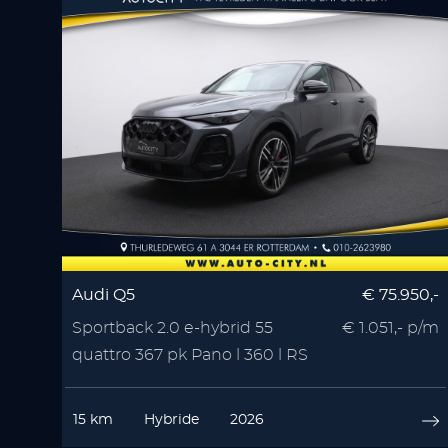
Audi Q5
€ 75.950,-
Sportback 2.0 e-hybrid 55
€ 1.051,- p/m
quattro 367 pk Pano l 360 l RS
Seats l Memory l
15 km
Hybride
2026