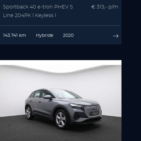
Sportback 40 e-tron PHEV S
€ 313,- p/m
Line 204PK l Keyless l
Stoelverwarming
143.741 km
Hybride
2020