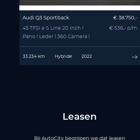
Audi Q3 Sportback
€ 38.750,-
45 TFSI e S Line 20 Inch l
€ 536,- p/m
Pano l Leder l 360 Camera l
VOL OPTIE
33.234 km
Hybride
2022
Leasen
Bij AutoCity begrijpen we dat leasen