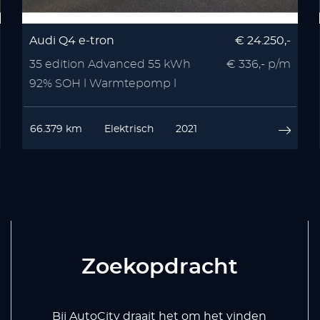
Audi Q4 e-tron
€ 24.250,-
35 edition Advanced 55 kWh
€ 336,- p/m
92% SOH l Warmtepomp l
Stoelverwarmin
66.379 km
Elektrisch
2021
Zoekopdracht
Bij AutoCity draait het om het vinden