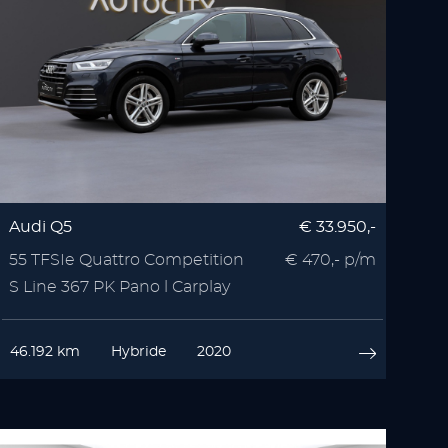
Audi Q5
€ 33.950,-
55 TFSIe Quattro Competition
€ 470,- p/m
S Line 367 PK Pano l Carplay
46.192 km
Hybride
2020