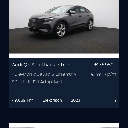
Audi Q4 Sportback e-tron
€ 35.950,-
45 e-tron quattro S Line 90%
€ 497,- p/m
SOH l HUD l Adaptive l
Camera
49.689 km
Elektrisch
2023