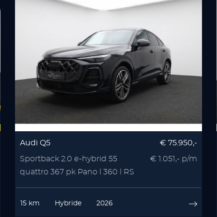
Audi Q5
€ 75.950,-
Sportback 2.0 e-hybrid 55
€ 1.051,- p/m
quattro 367 pk Pano l 360 l RS
Seats l Memory l
15 km
Hybride
2026