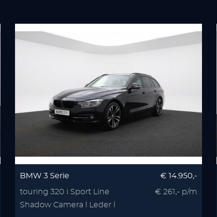
BMW 3 Serie
€ 14.950,-
touring 320 i Sport Line
€ 261,- p/m
Shadow Camera l Leder l