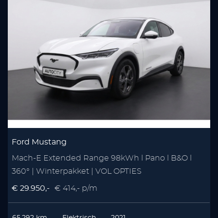
Ford Mustang
Mach-E Extended Range 98kWh l Pano l B&O l
1
360° | Winterpakket | VOL OPTIES
C
€ 29.950,-
€ 414,- p/m
€
65.292 km
Elektrisch
2021