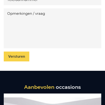
Versturen
Aanbevolen
occasions