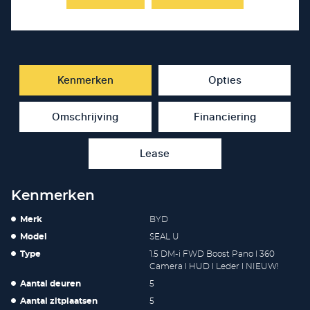
Kenmerken
Opties
Omschrijving
Financiering
Lease
Kenmerken
Merk
BYD
Model
SEAL U
Type
1.5 DM-i FWD Boost Pano l 360
Camera l HUD l Leder l NIEUW!
Aantal deuren
5
Aantal zitplaatsen
5