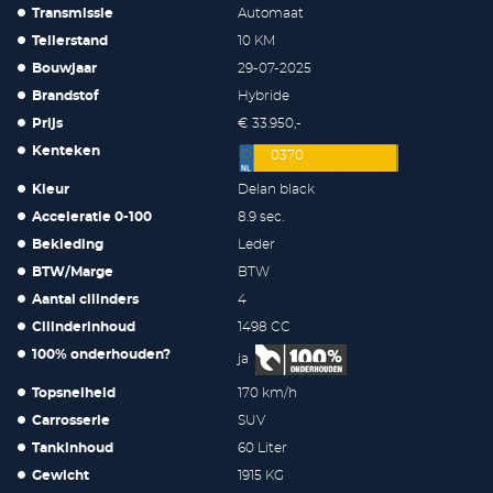
Transmissie
Automaat
Tellerstand
10 KM
Bouwjaar
29-07-2025
Brandstof
Hybride
Prijs
€ 33.950,-
Kenteken
0370
Kleur
Delan black
Acceleratie 0-100
8.9 sec.
Bekleding
Leder
BTW/Marge
BTW
Aantal cilinders
4
Cilinderinhoud
1498 CC
100% onderhouden?
ja
Topsnelheid
170 km/h
Carrosserie
SUV
Tankinhoud
60 Liter
Gewicht
1915 KG