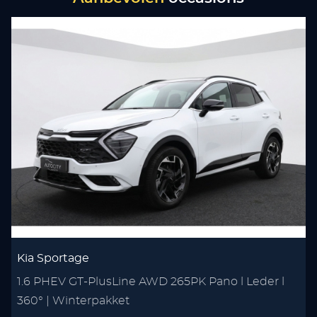
Kia Sportage
1.6 PHEV GT-PlusLine AWD 265PK Pano l Leder l
1
360° | Winterpakket
C