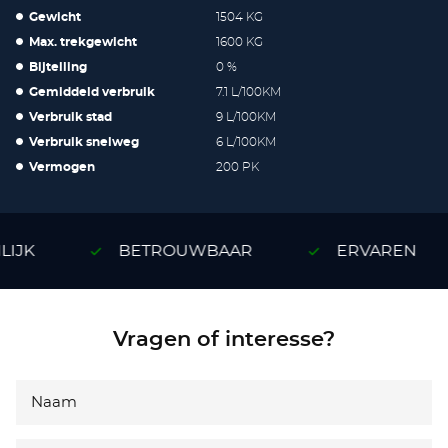
Gewicht
1504 KG
Max. trekgewicht
1600 KG
Bijtelling
0 %
Gemiddeld verbruik
7.1 L/100KM
Verbruik stad
9 L/100KM
Verbruik snelweg
6 L/100KM
Vermogen
200 PK
IJK
BETROUWBAAR
ERVAREN
Vragen of interesse?