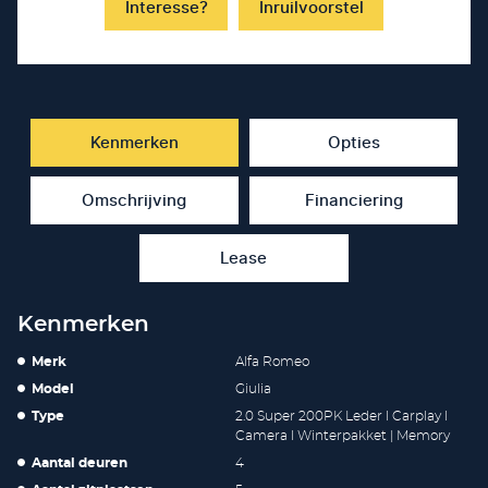
Interesse?
Inruilvoorstel
Kenmerken
Opties
Omschrijving
Financiering
Lease
Kenmerken
Merk
Alfa Romeo
Model
Giulia
Type
2.0 Super 200PK Leder l Carplay l
Camera l Winterpakket | Memory
Aantal deuren
4