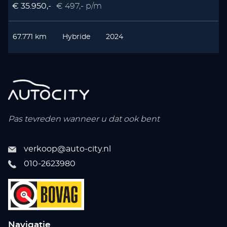
€ 35.950,-
€ 497,- p/m
€
67.771 km
Hybride
2024
Pas tevreden wanneer u dat ook bent
verkoop@auto-city.nl
010-2623980
Navigatie