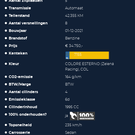
Aantal zitplaatsen
5
Transmissie
Automaat
Tellerstand
42.355 KM
Aantal versnellingen
8
Bouwjaar
01-12-2021
Brandstof
Benzine
Prijs
€ 34.750,-
Kenteken
7155
Kleur
COLORE ESTERNO (Zelená
Racing), COL
CO2-emissie
164 g/km
BTW/Marge
BTW
Aantal cilinders
4
Emissieklasse
6d
Cilinderinhoud
1995 CC
100% onderhouden?
ja
Topsnelheid
235 km/h
Carrosserie
Sedan