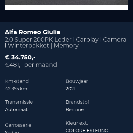
Alfa Romeo Giulia
2.0 Super 200PK Leder l Carplay l Camera
l Winterpakket | Memory
€ 34.750,-
€481,- per maand
Km-stand
Bouwjaar
42.355 km
2021
Transmissie
Brandstof
Automaat
Benzine
Kleur ext.
Carrosserie
COLORE ESTERNO
Sedan