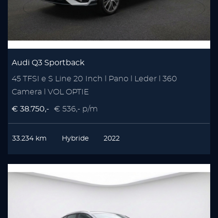
Audi Q3 Sportback
45 TFSI e S Line 20 Inch l Pano l Leder l 360
Camera l VOL OPTIE
€ 38.750,-
€ 536,- p/m
33.234 km
Hybride
2022