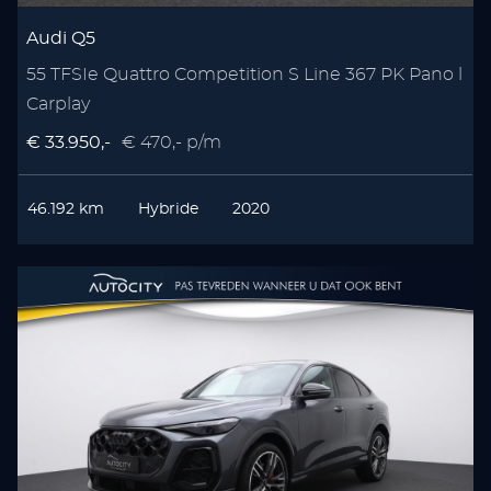
Audi Q5
55 TFSIe Quattro Competition S Line 367 PK Pano l
Carplay
€ 33.950,-
€ 470,- p/m
46.192 km
Hybride
2020