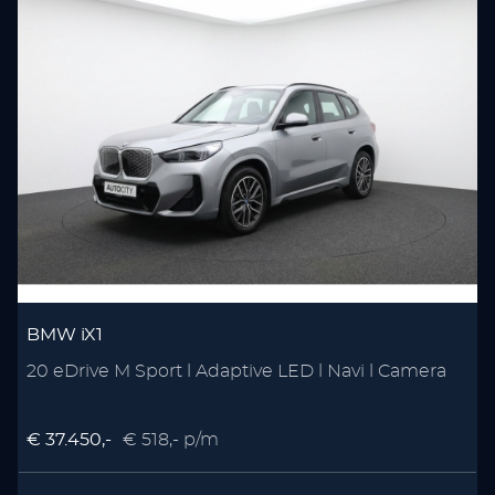
BMW iX1
20 eDrive M Sport l Adaptive LED l Navi l Camera
€ 37.450,-
€ 518,- p/m