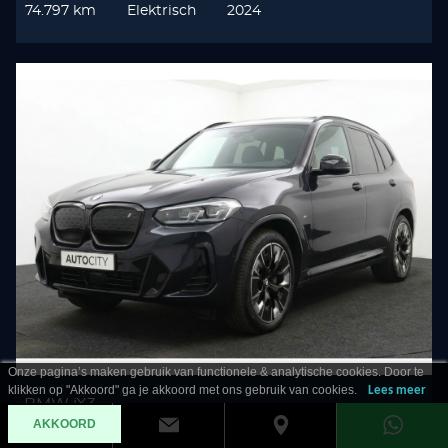
74.797 km
Elektrisch
2024
Onze pagina’s maken gebruik van functionele & analytische cookies. Door te
klikken op "Akkoord" ga je akkoord met ons gebruik van cookies.
Lees meer
BMW iX3
AKKOORD
80KWH High Executive SOH 100%! Pano l HUD l