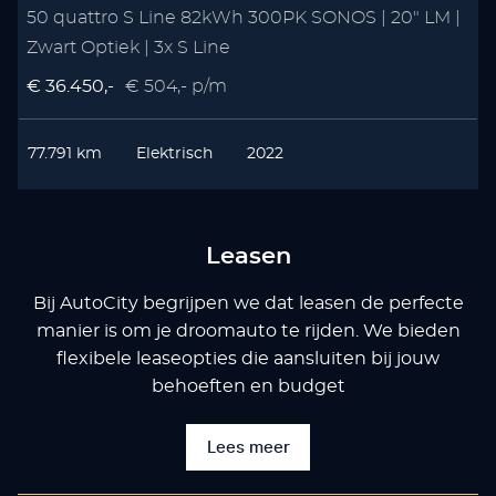
50 quattro S Line 82kWh 300PK SONOS | 20" LM |
Zwart Optiek | 3x S Line
€ 36.450,-
€ 504,- p/m
77.791 km
Elektrisch
2022
Leasen
Bij AutoCity begrijpen we dat leasen de perfecte
manier is om je droomauto te rijden. We bieden
flexibele leaseopties die aansluiten bij jouw
behoeften en budget
Lees meer