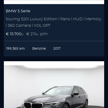
BMW 5 Serie
touring 520i Luxury Edition l Pano l HUD l Memory
l 360 Camera l VOL OPT
€ 15.700,-
€ 274,- p/m
199.365 km
Benzine
2017