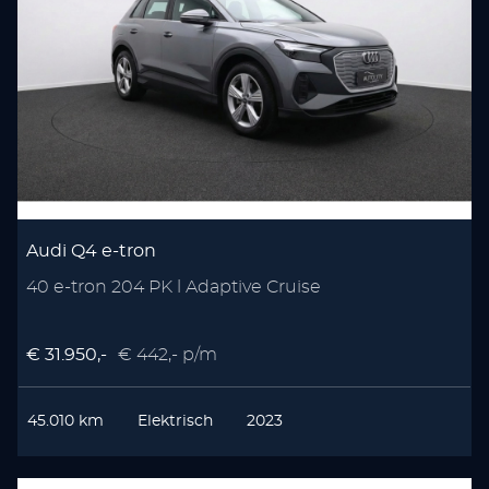
Audi Q4 e-tron
40 e-tron 204 PK l Adaptive Cruise
€ 31.950,-
€ 442,- p/m
45.010 km
Elektrisch
2023