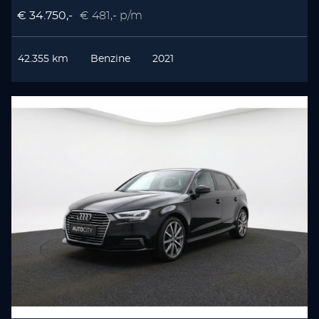
€ 34.750,-
€ 481,- p/m
42.355 km
Benzine
2021