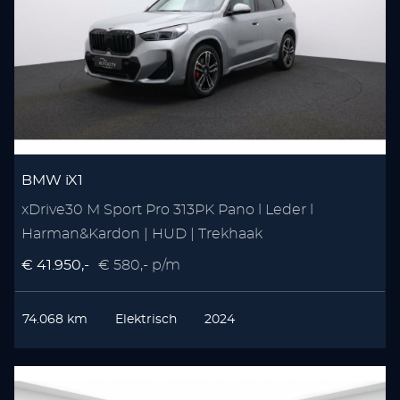
BMW iX1
xDrive30 M Sport Pro 313PK Pano l Leder l
Harman&Kardon | HUD | Trekhaak
€ 41.950,-
€ 580,- p/m
74.068 km
Elektrisch
2024