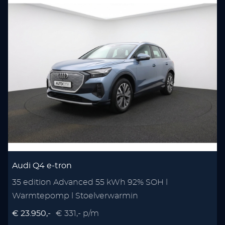
Audi Q4 e-tron
35 edition Advanced 55 kWh 92% SOH l
Warmtepomp l Stoelverwarmin
€ 23.950,-
€ 331,- p/m