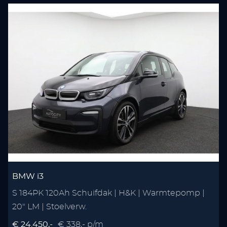
BMW i3
S 184PK 120Ah Schuifdak | H&K | Warmtepomp |
20" LM | Stoelverw.
€ 24.450,-
€ 338,- p/m