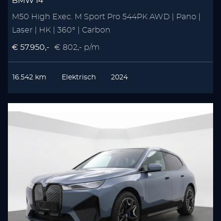
BMW i4
M50 High Exec. M Sport Pro 544PK AWD | Pano |
Laser | HK | 360° | Carbon
€ 57.950,-
€ 802,- p/m
16.542 km
Elektrisch
2024