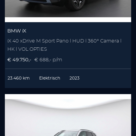
BMW iX
iX 40 xDrive M Sport Pano l HUD l 360° Camera l
HK l VOL OPTIES
€ 49.750,-
€ 688,- p/m
23.460 km
Elektrisch
2023