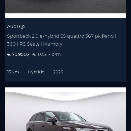
Audi Q5
Sportback 2.0 e-hybrid 55 quattro 367 pk Pano l
360 l RS Seats l Memory l
€ 75.950,-
€ 1.051,- p/m
15 km
Hybride
2026