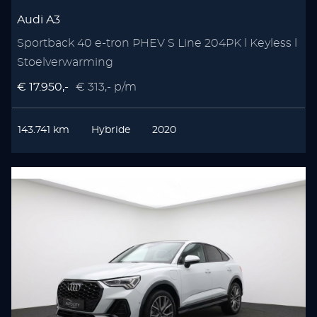
Audi A3
Sportback 40 e-tron PHEV S Line 204PK l Keyless l
Stoelverwarming
€ 17.950,-
€ 313,- p/m
143.741 km
Hybride
2020