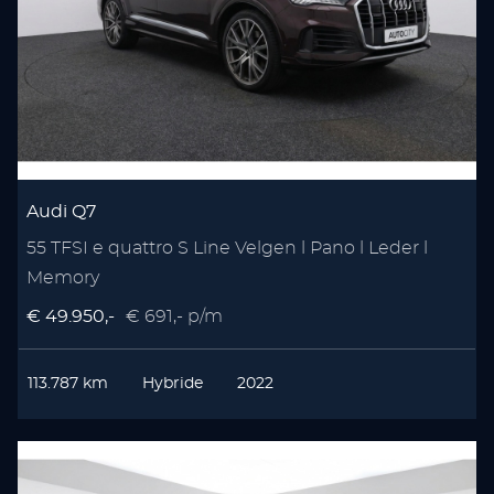
Audi Q7
55 TFSI e quattro S Line Velgen l Pano l Leder l
Memory
€ 49.950,-
€ 691,- p/m
113.787 km
Hybride
2022