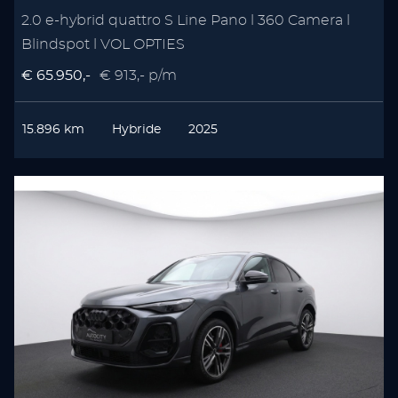
2.0 e-hybrid quattro S Line Pano l 360 Camera l
Blindspot l VOL OPTIES
€ 65.950,-
€ 913,- p/m
15.896 km
Hybride
2025