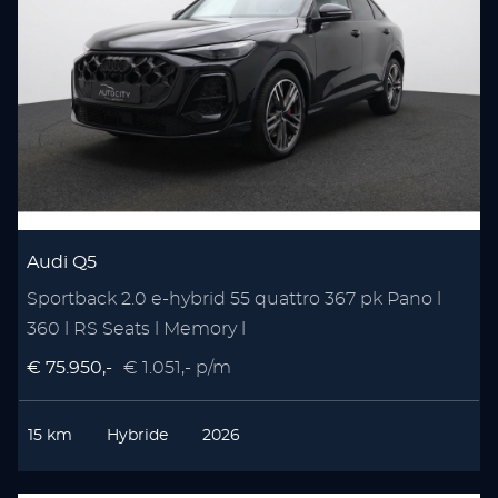
Audi Q5
Sportback 2.0 e-hybrid 55 quattro 367 pk Pano l
360 l RS Seats l Memory l
€ 75.950,-
€ 1.051,- p/m
15 km
Hybride
2026