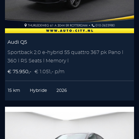
Audi Q5
Sportback 2.0 e-hybrid 55 quattro 367 pk Pano l
360 l RS Seats l Memory l
€ 75.950,-
€ 1.051,- p/m
15 km
Hybride
2026