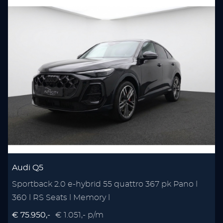
Audi Q5
Sportback 2.0 e-hybrid 55 quattro 367 pk Pano l
360 l RS Seats l Memory l
€ 75.950,-
€ 1.051,- p/m