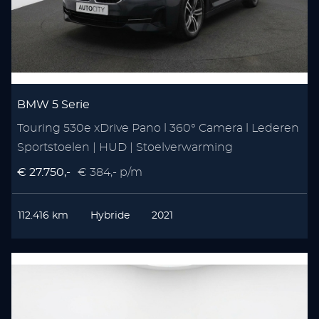
BMW 5 Serie
Touring 530e xDrive Pano l 360° Camera l Lederen
Sportstoelen | HUD | Stoelverwarming
€ 27.750,-
€ 384,- p/m
112.416 km
Hybride
2021