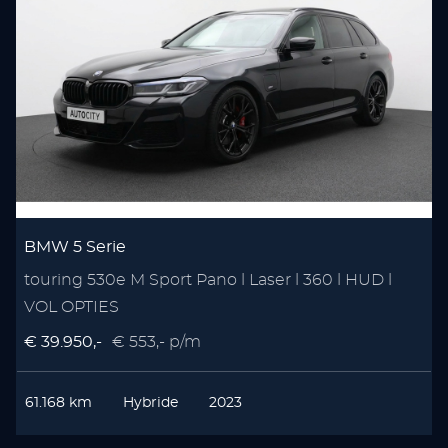
BMW 5 Serie
touring 530e M Sport Pano l Laser l 360 l HUD l
VOL OPTIES
€ 39.950,-
€ 553,- p/m
61.168 km
Hybride
2023