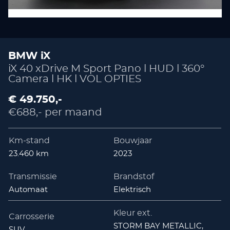
BMW iX
iX 40 xDrive M Sport Pano l HUD l 360°
Camera l HK l VOL OPTIES
€ 49.750,-
€688,- per maand
Km-stand
Bouwjaar
23.460 km
2023
Transmissie
Brandstof
Automaat
Elektrisch
Kleur ext.
Carrosserie
STORM BAY METALLIC,
SUV