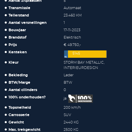
Aantal zitplaatsen
5
Transmissie
Automaat
Tellerstand
23.460 KM
Aantal versnellingen
1
Bouwjaar
17-11-2023
Brandstof
Elektrisch
Prijs
€ 49.750,-
Kenteken
5145
Kleur
STORM BAY METALLIC,
INTERIEURDESIGN
Bekleding
Leder
BTW/Marge
BTW
Aantal cilinders
0
100% onderhouden?
ja
Topsnelheid
200 km/h
Carrosserie
SUV
Gewicht
2440 KG
Max. trekgewicht
2500 KG