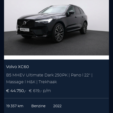
Volvo XC60
B5 MHEV Ultimate Dark 250PK | Pano l 22" |
1
Massage l H&K | Trekhaak
T
€ 44.750,-
€ 619,- p/m
€
19.357 km
Benzine
2022