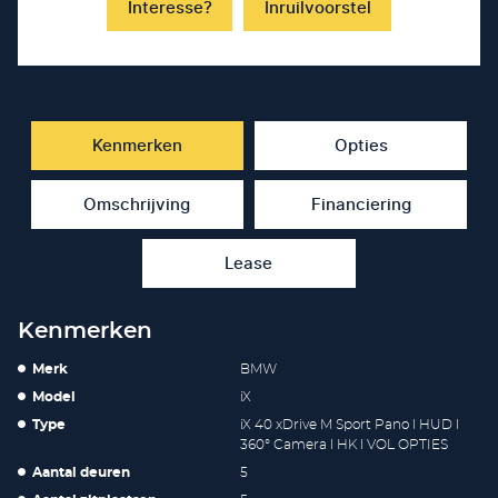
Interesse?
Inruilvoorstel
Kenmerken
Opties
Omschrijving
Financiering
Lease
Kenmerken
Merk
BMW
Model
iX
Type
iX 40 xDrive M Sport Pano l HUD l
360° Camera l HK l VOL OPTIES
Aantal deuren
5