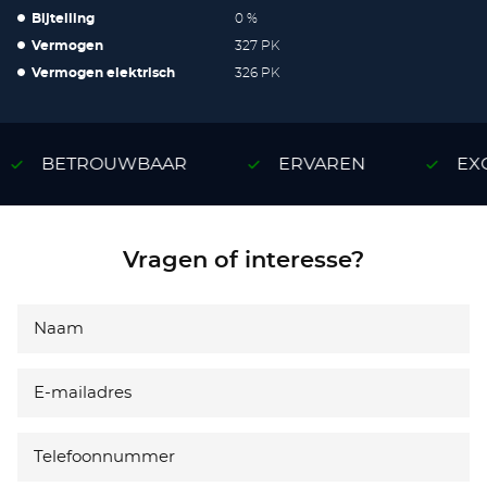
Bijtelling
0 %
Vermogen
327 PK
Vermogen elektrisch
326 PK
BETROUWBAAR
ERVAREN
EXC
Vragen of interesse?