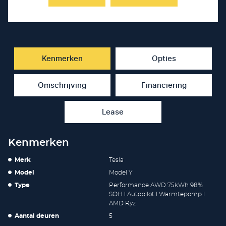
Kenmerken
Opties
Omschrijving
Financiering
Lease
Kenmerken
Merk
Tesla
Model
Model Y
Type
Performance AWD 75kWh 98%
SOH l Autopilot l Warmtepomp l
AMD Ryz
Aantal deuren
5