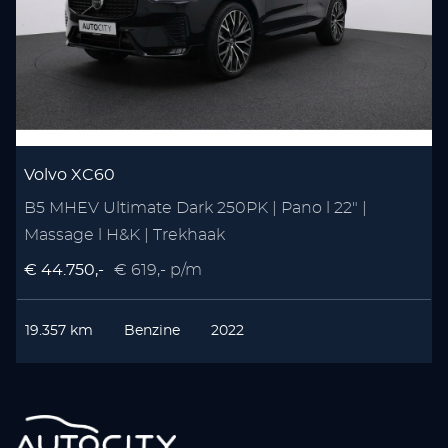
Volvo XC60
B5 MHEV Ultimate Dark 250PK | Pano l 22" |
Massage l H&K | Trekhaak
€ 44.750,-
€ 619,- p/m
€
19.357 km
Benzine
2022