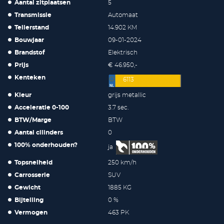
Aantal zitplaatsen
5
Transmissie
Automaat
Tellerstand
14.902 KM
Bouwjaar
09-01-2024
Brandstof
Elektrisch
Prijs
€ 46.950,-
Kenteken
6113
Kleur
grijs metallic
Acceleratie 0-100
3.7 sec.
BTW/Marge
BTW
Aantal cilinders
0
100% onderhouden?
ja
Topsnelheid
250 km/h
Carrosserie
SUV
Gewicht
1885 KG
Bijtelling
0 %
Vermogen
463 PK