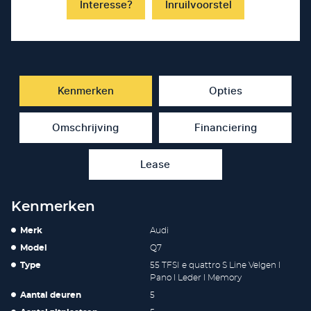
Interesse?
Inruilvoorstel
Kenmerken
Opties
Omschrijving
Financiering
Lease
Kenmerken
Merk
Audi
Model
Q7
Type
55 TFSI e quattro S Line Velgen l
Pano l Leder l Memory
Aantal deuren
5