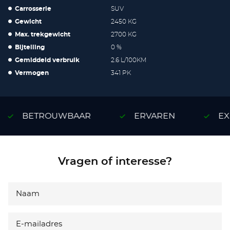
Carrosserie
SUV
Gewicht
2450 KG
Max. trekgewicht
2700 KG
Bijtelling
0 %
Gemiddeld verbruik
2.6 L/100KM
Vermogen
341 PK
BETROUWBAAR
ERVAREN
EXC
Vragen of interesse?