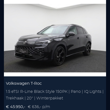
Volkswagen T-Roc
1.5 eTSI R-Line Black Style 150PK | Pano | IQ Lights |
1
Trekhaak | 20" | Winterpakket
T
€ 45.950,-
€ 636,- p/m
€