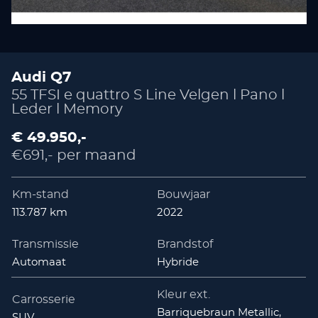
Audi Q7
55 TFSI e quattro S Line Velgen l Pano l
Leder l Memory
€ 49.950,-
€691,- per maand
Km-stand
Bouwjaar
113.787 km
2022
Transmissie
Brandstof
Automaat
Hybride
Kleur ext.
Carrosserie
Barriquebraun Metallic,
SUV