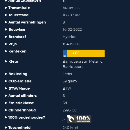
Aantal zitplaatsen
5
Transmissie
Automaat
Tellerstand
113.787 KM
Aantal versnellingen
8
Bouwjaar
14-02-2022
Brandstof
Hybride
Prijs
€ 49.950,-
Kenteken
1387
Kleur
Barriquebraun Metallic,
Barriquebra
Bekleding
Leder
CO2-emissie
59 g/km
BTW/Marge
BTW
Aantal cilinders
6
Emissieklasse
6d
Cilinderinhoud
2995 CC
100% onderhouden?
ja
Topsnelheid
240 km/h