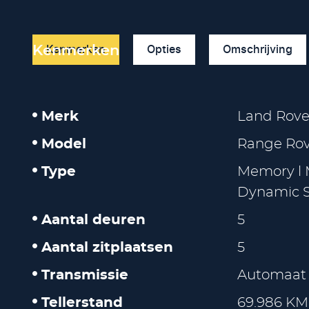
Kenmerken
Opties
Omschrijving
Kenmerken
Merk
Land Rove
Model
Range Rov
Type
Memory l 
Dynamic 
Aantal deuren
5
Aantal zitplaatsen
5
Transmissie
Automaat
Tellerstand
69.986 KM