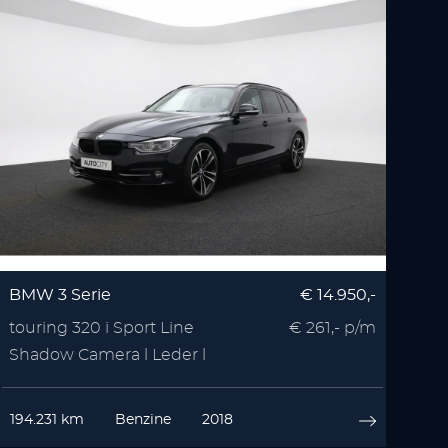
BMW 3 Serie
€ 14.950,-
touring 320 i Sport Line
€ 261,- p/m
Shadow Camera l Leder l
Elektrische Achterklep
194.231 km
Benzine
2018