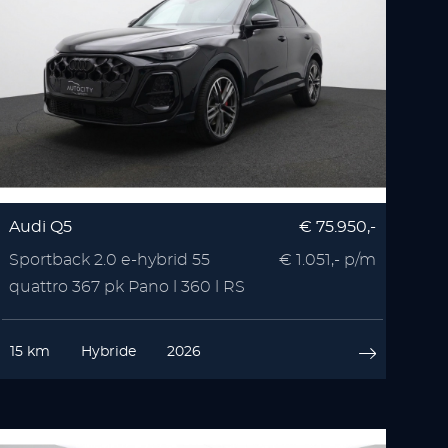
Audi Q5
€ 75.950,-
Sportback 2.0 e-hybrid 55
€ 1.051,- p/m
quattro 367 pk Pano l 360 l RS
Seats l Memory l
15 km
Hybride
2026