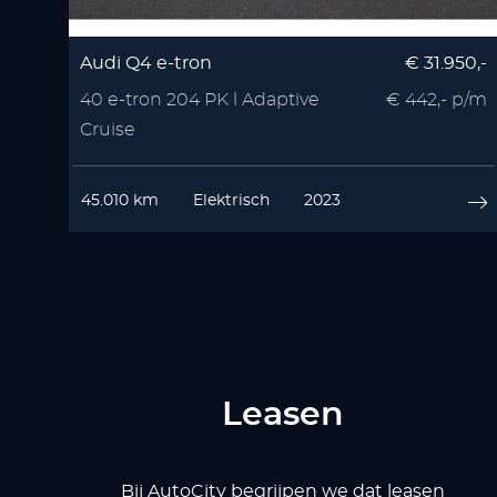
Audi Q4 e-tron
€ 31.950,-
40 e-tron 204 PK l Adaptive
€ 442,- p/m
Cruise
45.010 km
Elektrisch
2023
Leasen
Bij AutoCity begrijpen we dat leasen