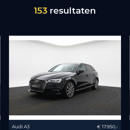
153
resultaten
Audi A3
€ 17.950,-