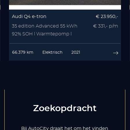
Audi Q4 e-tron
€ 23.950,-
35 edition Advanced 55 kWh
€ 331,- p/m
92% SOH l Warmtepomp l
Stoelverwarmin
66.379 km
Elektrisch
2021
Zoekopdracht
Bij AutoCity draait het om het vinden