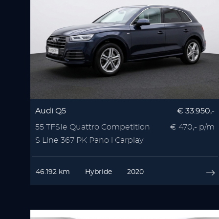
Audi Q5
€ 33.950,-
55 TFSIe Quattro Competition
€ 470,- p/m
S Line 367 PK Pano l Carplay
46.192 km
Hybride
2020