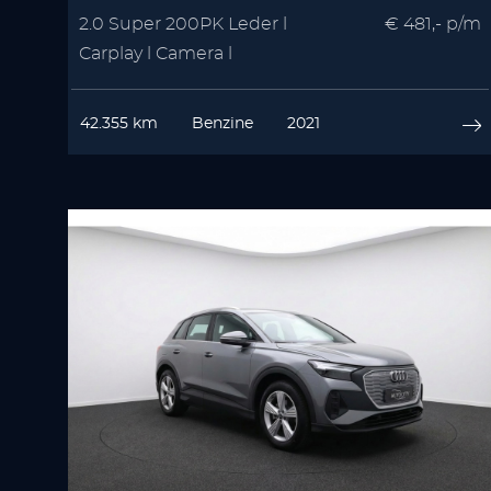
2.0 Super 200PK Leder l
€ 481,- p/m
Carplay l Camera l
Winterpakket | Memory
42.355 km
Benzine
2021