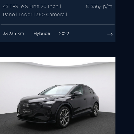
45 TFSI e S Line 20 Inch l
€ 536,- p/m
Pano l Leder l 360 Camera l
VOL OPTIE
33.234 km
Hybride
2022