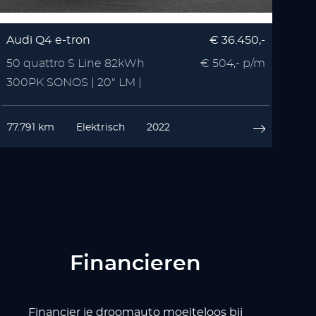
Audi Q4 e-tron
€ 36.450,-
50 quattro S Line 82kWh
€ 504,- p/m
300PK SONOS | 20" LM |
Zwart Optiek | 3x S Line
77.791 km
Elektrisch
2022
Financieren
Financier je droomauto moeiteloos bij