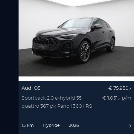
Audi Q5
€ 75.950,-
Sportback 2.0 e-hybrid 55
€ 1.051,- p/m
quattro 367 pk Pano l 360 l RS
Seats l Memory l
15 km
Hybride
2026