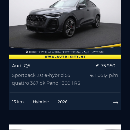
Audi Q5
€ 75.950,-
Sportback 2.0 e-hybrid 55
€ 1.051,- p/m
quattro 367 pk Pano l 360 l RS
Seats l Memory l
15 km
Hybride
2026