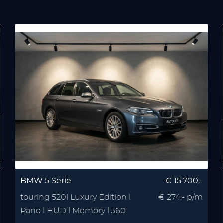
BMW 5 Serie
€ 15.700,-
touring 520i Luxury Edition l
€ 274,- p/m
Pano l HUD l Memory l 360