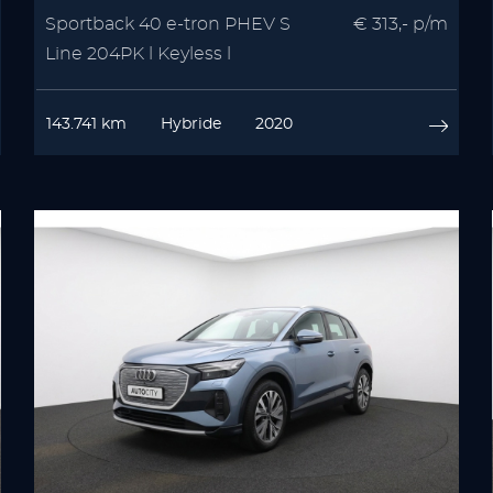
Sportback 40 e-tron PHEV S
€ 313,- p/m
Line 204PK l Keyless l
Stoelverwarming
143.741 km
Hybride
2020