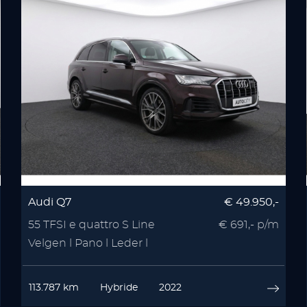
Audi Q7
€ 49.950,-
55 TFSI e quattro S Line
€ 691,- p/m
Velgen l Pano l Leder l
Memory
113.787 km
Hybride
2022