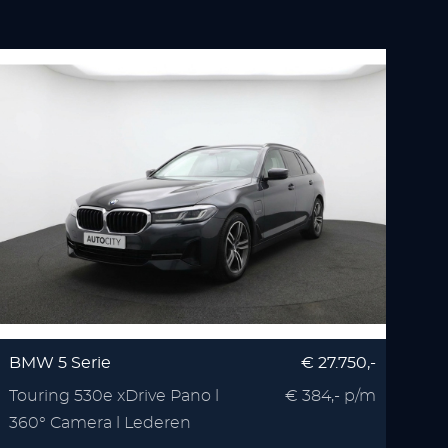
BMW 5 Serie
€ 27.750,-
Touring 530e xDrive Pano l
€ 384,- p/m
360° Camera l Lederen