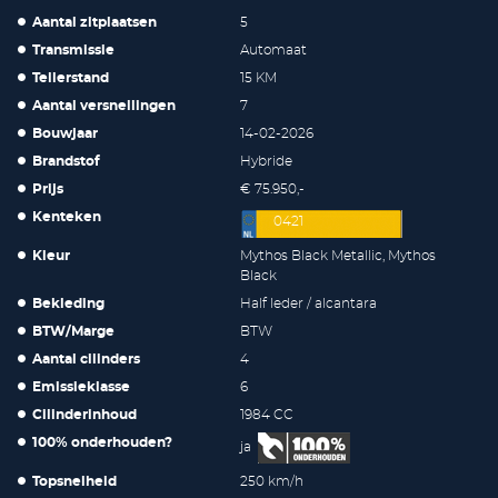
Aantal zitplaatsen
5
Transmissie
Automaat
Tellerstand
15 KM
Aantal versnellingen
7
Bouwjaar
14-02-2026
Brandstof
Hybride
Prijs
€ 75.950,-
Kenteken
0421
Kleur
Mythos Black Metallic, Mythos
Black
Bekleding
Half leder / alcantara
BTW/Marge
BTW
Aantal cilinders
4
Emissieklasse
6
Cilinderinhoud
1984 CC
100% onderhouden?
ja
Topsnelheid
250 km/h