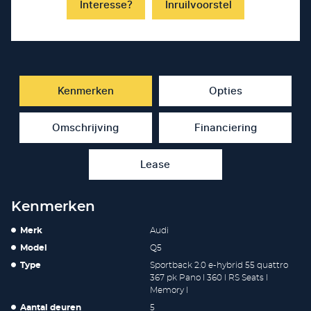
Interesse?
Inruilvoorstel
Kenmerken
Opties
Omschrijving
Financiering
Lease
Kenmerken
Merk
Audi
Model
Q5
Type
Sportback 2.0 e-hybrid 55 quattro
367 pk Pano l 360 l RS Seats l
Memory l
Aantal deuren
5