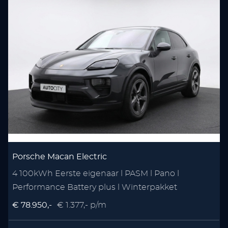
Porsche Macan Electric
4 100kWh Eerste eigenaar l PASM l Pano l
S
Performance Battery plus l Winterpakket
3
€ 78.950,-
€ 1.377,- p/m
€