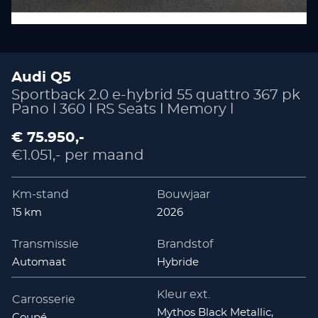
Audi Q5
Sportback 2.0 e-hybrid 55 quattro 367 pk
Pano l 360 l RS Seats l Memory l
€ 75.950,-
€1.051,- per maand
Km-stand
Bouwjaar
15 km
2026
Transmissie
Brandstof
Automaat
Hybride
Kleur ext.
Carrosserie
Mythos Black Metallic,
Coupé