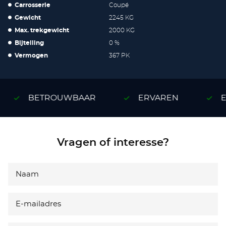
Carrosserie
Coupé
Gewicht
2245 KG
Max. trekgewicht
2000 KG
Bijtelling
0 %
Vermogen
367 PK
BETROUWBAAR
ERVAREN
EX
Vragen of interesse?