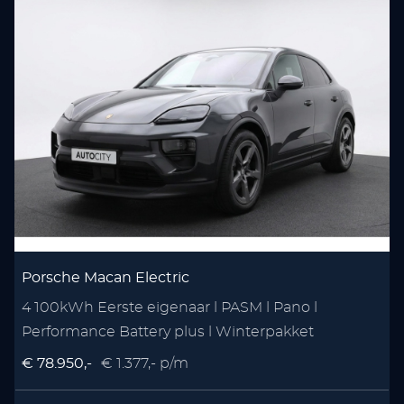
Porsche Macan Electric
4 100kWh Eerste eigenaar l PASM l Pano l
S
Performance Battery plus l Winterpakket
3
€ 78.950,-
€ 1.377,- p/m
€