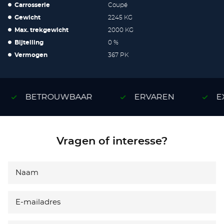
Carrosserie
Coupé
Gewicht
2245 KG
Max. trekgewicht
2000 KG
Bijtelling
0 %
Vermogen
367 PK
BETROUWBAAR
ERVAREN
EX
Vragen of interesse?