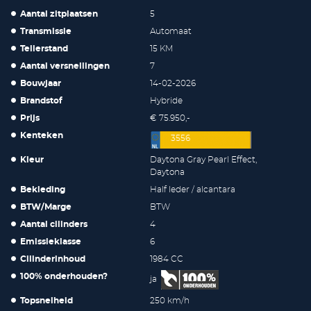
Aantal zitplaatsen
5
Transmissie
Automaat
Tellerstand
15 KM
Aantal versnellingen
7
Bouwjaar
14-02-2026
Brandstof
Hybride
Prijs
€ 75.950,-
Kenteken
3556
Kleur
Daytona Gray Pearl Effect,
Daytona
Bekleding
Half leder / alcantara
BTW/Marge
BTW
Aantal cilinders
4
Emissieklasse
6
Cilinderinhoud
1984 CC
100% onderhouden?
ja
Topsnelheid
250 km/h