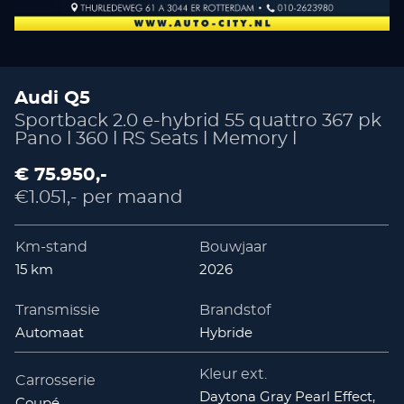
Audi Q5
Sportback 2.0 e-hybrid 55 quattro 367 pk
Pano l 360 l RS Seats l Memory l
€ 75.950,-
€1.051,- per maand
Km-stand
Bouwjaar
15 km
2026
Transmissie
Brandstof
Automaat
Hybride
Kleur ext.
Carrosserie
Daytona Gray Pearl Effect,
Coupé