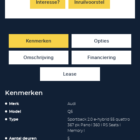
Interesse?
Inruilvoorstel
Kenmerken
Opties
Omschrijving
Financiering
Lease
Kenmerken
Merk
Audi
Model
Q5
Type
Sportback 2.0 e-hybrid 55 quattro
367 pk Pano l 360 l RS Seats l
Memory l
Aantal deuren
5