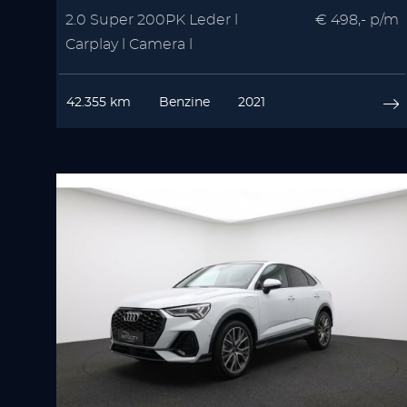
2.0 Super 200PK Leder l
€ 498,- p/m
Carplay l Camera l
Winterpakket | Memory
42.355 km
Benzine
2021