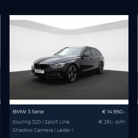
BMW 3 Serie
€ 14.950,-
touring 320 i Sport Line
€ 261,- p/m
Shadow Camera l Leder l