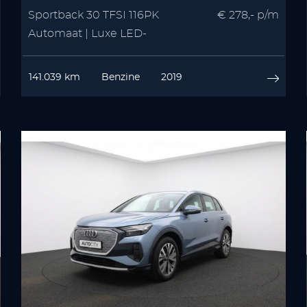
Sportback 30 TFSI 116PK
€ 278,- p/m
Automaat | Luxe LED-
koplampen | Virtual Cockpit |
MMI Navigatie Plus
141.039 km
Benzine
2019