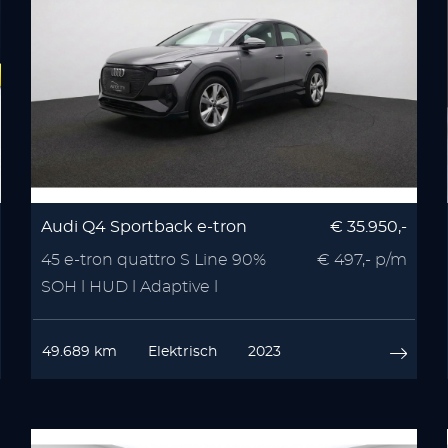
Audi Q4 Sportback e-tron
€ 35.950,-
45 e-tron quattro S Line 90%
€ 497,- p/m
SOH l HUD l Adaptive l
Camera
49.689 km
Elektrisch
2023