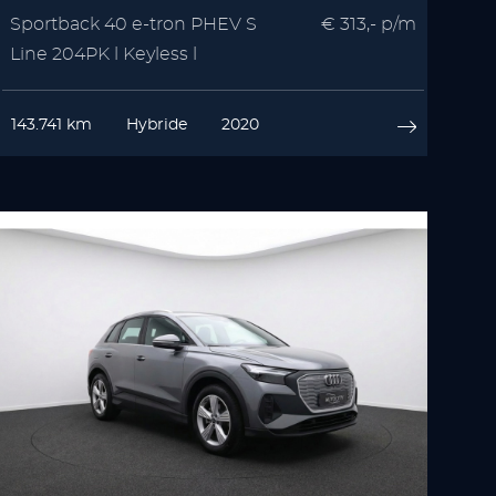
Sportback 40 e-tron PHEV S
€ 313,- p/m
Line 204PK l Keyless l
Stoelverwarming
143.741 km
Hybride
2020