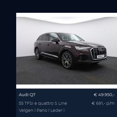
Audi Q7
€ 49.950,-
55 TFSI e quattro S Line
€ 691,- p/m
Velgen l Pano l Leder l