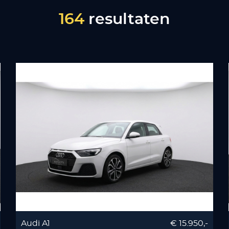
164
resultaten
Audi A1
€ 15.950,-