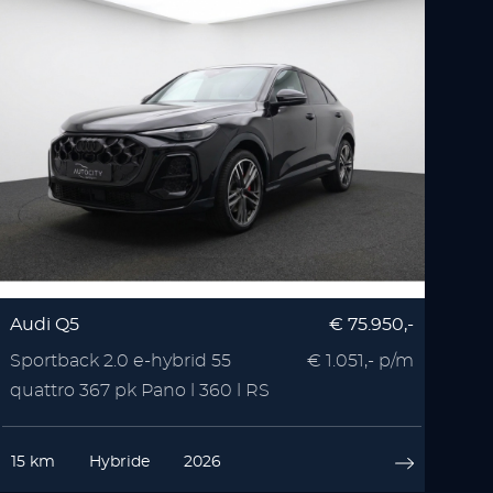
Audi Q5
€ 75.950,-
Sportback 2.0 e-hybrid 55
€ 1.051,- p/m
quattro 367 pk Pano l 360 l RS
Seats l Memory l
15 km
Hybride
2026