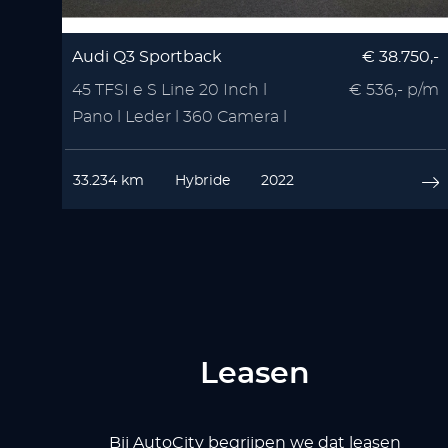
Audi Q3 Sportback
€ 38.750,-
45 TFSI e S Line 20 Inch l
€ 536,- p/m
Pano l Leder l 360 Camera l
VOL OPTIE
33.234 km
Hybride
2022
Leasen
Bij AutoCity begrijpen we dat leasen