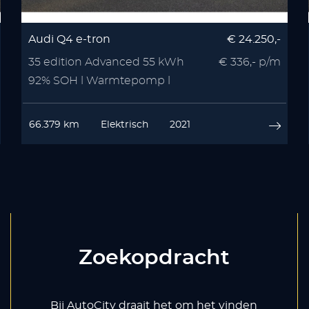
Audi Q4 e-tron
€ 24.250,-
35 edition Advanced 55 kWh
€ 336,- p/m
92% SOH l Warmtepomp l
Stoelverwarmin
66.379 km
Elektrisch
2021
Zoekopdracht
Bij AutoCity draait het om het vinden