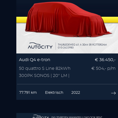
Audi Q4 e-tron
€ 36.450,-
50 quattro S Line 82kWh
€ 504,- p/m
300PK SONOS | 20" LM |
Zwart Optiek | 3x S Line
77.791 km
Elektrisch
2022