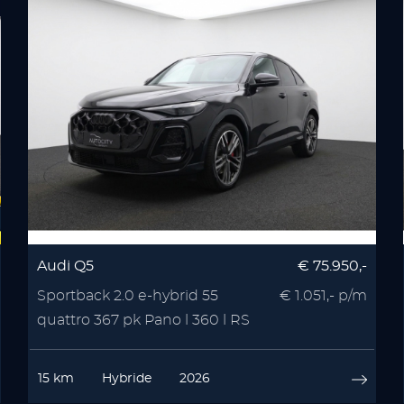
Audi Q5
€ 75.950,-
Sportback 2.0 e-hybrid 55
€ 1.051,- p/m
quattro 367 pk Pano l 360 l RS
Seats l Memory l
15 km
Hybride
2026