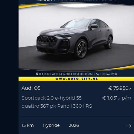
Audi Q5
€ 75.950,-
Sportback 2.0 e-hybrid 55
€ 1.051,- p/m
quattro 367 pk Pano l 360 l RS
Seats l Memory l
15 km
Hybride
2026