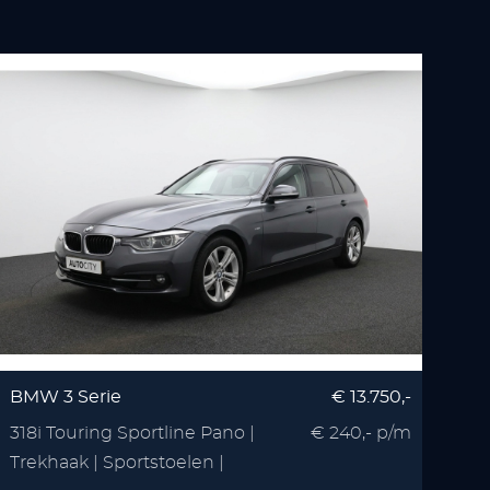
BMW 3 Serie
€ 13.750,-
318i Touring Sportline Pano |
€ 240,- p/m
Trekhaak | Sportstoelen |