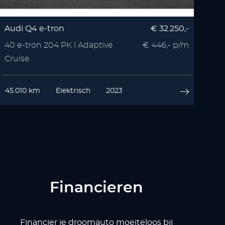
Audi Q4 e-tron
€ 32.250,-
40 e-tron 204 PK l Adaptive
€ 446,- p/m
Cruise
45.010 km
Elektrisch
2023
Financieren
Financier je droomauto moeiteloos bij