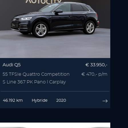
Audi Q5
€ 33.950,-
55 TFSIe Quattro Competition
€ 470,- p/m
S Line 367 PK Pano l Carplay
46.192 km
Hybride
2020