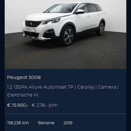
Peugeot 5008
1.2 130PK Allure Automaat 7P | Carplay | Camera |
S
Elektrische Kl
€ 15.950,-
€ 278,- p/m
€
118.238 km
Benzine
2019