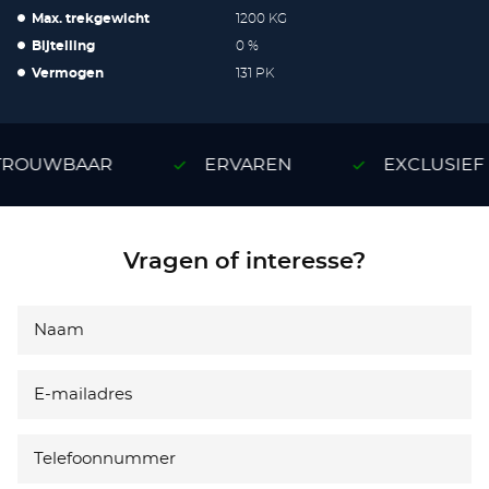
Max. trekgewicht
1200 KG
Bijtelling
0 %
Vermogen
131 PK
ROUWBAAR
ERVAREN
EXCLUSIEF
Vragen of interesse?