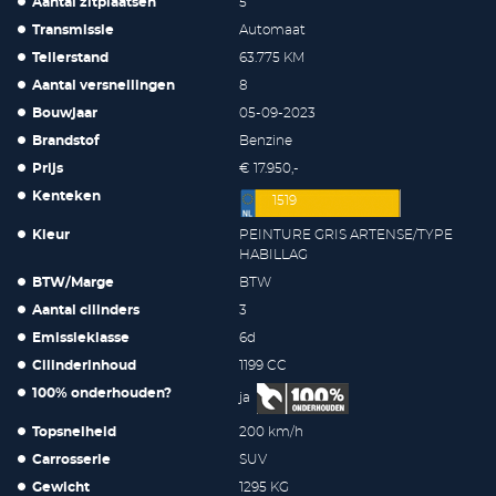
Aantal zitplaatsen
5
Transmissie
Automaat
Tellerstand
63.775 KM
Aantal versnellingen
8
Bouwjaar
05-09-2023
Brandstof
Benzine
Prijs
€ 17.950,-
Kenteken
1519
Kleur
PEINTURE GRIS ARTENSE/TYPE
HABILLAG
BTW/Marge
BTW
Aantal cilinders
3
Emissieklasse
6d
Cilinderinhoud
1199 CC
100% onderhouden?
ja
Topsnelheid
200 km/h
Carrosserie
SUV
Gewicht
1295 KG