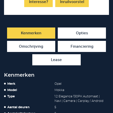
Interesse?
Inruilvoorstel
Kenmerken
Opties
Omschrijving
Financiering
Lease
Kenmerken
Merk
Opel
Model
Mokka
Type
1.2 Elegance 130PK Automaat |
Navi | Camera | Carplay / Android
Aantal deuren
5