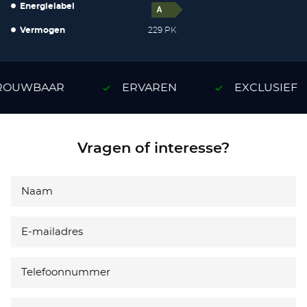
Energielabel
Vermogen
229 PK
OUWBAAR
ERVAREN
EXCLUSIEF
Vragen of interesse?