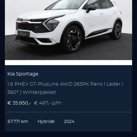
Kia Sportage
1.6 PHEV GT-PlusLine AWD 265PK Pano l Leder l
1
360° | Winterpakket
C
€ 35.950,-
€ 497,- p/m
€
67.771 km
Hybride
2024