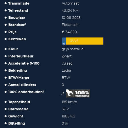
Transmissie
Automaat
Tellerstand
43.104 KM
Bouwjaar
10-06-2023
Brandstof
Elektrisch
Prijs
€ 34.850,-
Kenteken
2051
Kleur
grijs metallic
Interieurkleur
Zwart
Acceleratie 0-100
7.3 sec.
Bekleding
Leder
BTW/Marge
BTW
Aantal cilinders
0
100% onderhouden?
ja
Topsnelheid
185 km/h
Carrosserie
SUV
Gewicht
1885 KG
Bijtelling
0 %