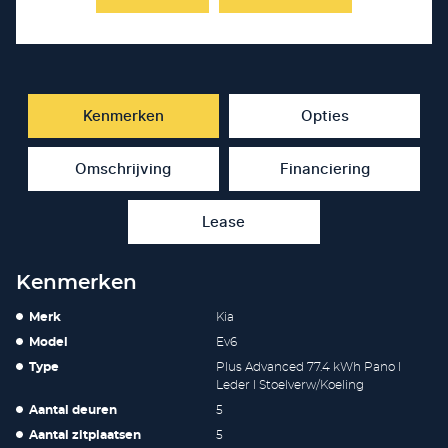
Kenmerken
Opties
Omschrijving
Financiering
Lease
Kenmerken
Merk
Kia
Model
Ev6
Type
Plus Advanced 77.4 kWh Pano l
Leder l Stoelverw/Koeling
Aantal deuren
5
Aantal zitplaatsen
5