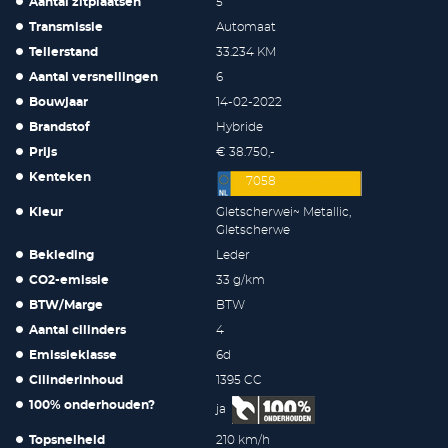
Aantal zitplaatsen
5
Transmissie
Automaat
Tellerstand
33.234 KM
Aantal versnellingen
6
Bouwjaar
14-02-2022
Brandstof
Hybride
Prijs
€ 38.750,-
Kenteken
7058
Kleur
Gletscherwei~ Metallic,
Gletscherwe
Bekleding
Leder
CO2-emissie
33 g/km
BTW/Marge
BTW
Aantal cilinders
4
Emissieklasse
6d
Cilinderinhoud
1395 CC
100% onderhouden?
ja
Topsnelheid
210 km/h