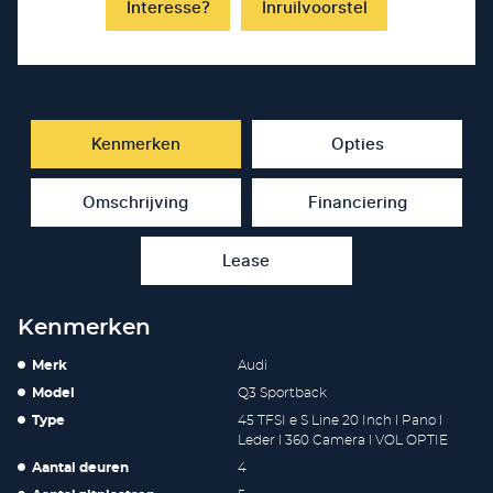
Interesse?
Inruilvoorstel
Kenmerken
Opties
Omschrijving
Financiering
Lease
Kenmerken
Merk
Audi
Model
Q3 Sportback
Type
45 TFSI e S Line 20 Inch l Pano l
Leder l 360 Camera l VOL OPTIE
Aantal deuren
4