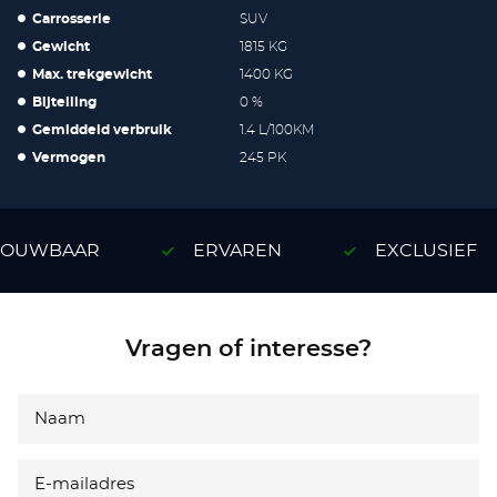
Carrosserie
SUV
Gewicht
1815 KG
Max. trekgewicht
1400 KG
Bijtelling
0 %
Gemiddeld verbruik
1.4 L/100KM
Vermogen
245 PK
OUWBAAR
ERVAREN
EXCLUSIEF
Vragen of interesse?