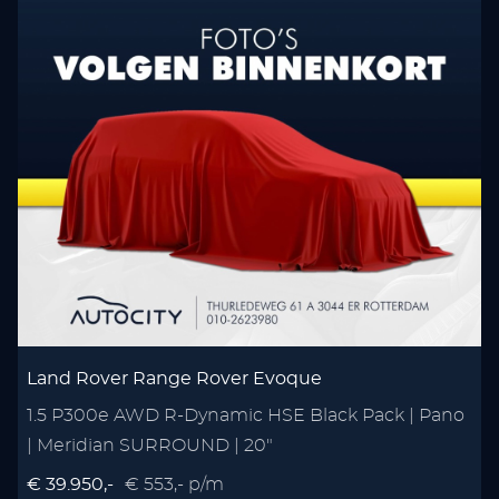
Land Rover Range Rover Evoque
1.5 P300e AWD R-Dynamic HSE Black Pack | Pano
| Meridian SURROUND | 20"
€ 39.950,-
€ 553,- p/m
€