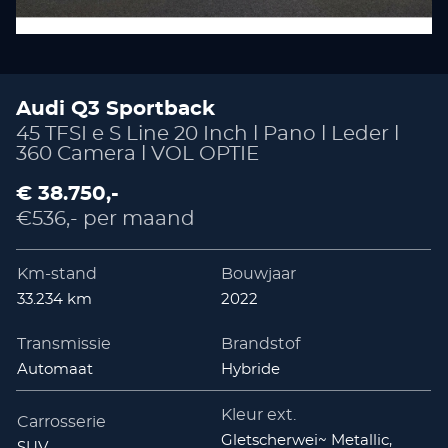
Audi Q3 Sportback
45 TFSI e S Line 20 Inch l Pano l Leder l
360 Camera l VOL OPTIE
€ 38.750,-
€536,- per maand
Km-stand
Bouwjaar
33.234 km
2022
Transmissie
Brandstof
Automaat
Hybride
Kleur ext.
Carrosserie
Gletscherwei~ Metallic,
SUV