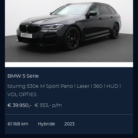
BMW 5 Serie
touring 530e M Sport Pano l Laser l 360 l HUD l
VOL OPTIES
€ 39.950,-
€ 553,- p/m
61.168 km
Hybride
2023