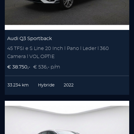
Audi Q3 Sportback
45 TFSI e S Line 20 Inch l Pano l Leder l 360
Camera l VOL OPTIE
€ 38.750,-
€ 536,- p/m
33.234 km
Hybride
2022