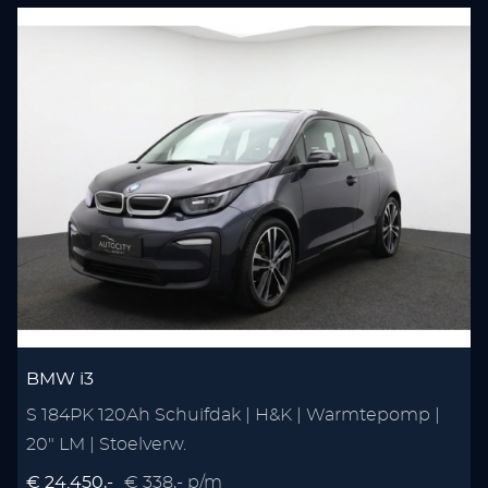
BMW i3
S 184PK 120Ah Schuifdak | H&K | Warmtepomp |
20" LM | Stoelverw.
€ 24.450,-
€ 338,- p/m