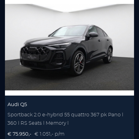
Audi Q5
Sportback 2.0 e-hybrid 55 quattro 367 pk Pano l
360 l RS Seats l Memory l
€ 75.950,-
€ 1.051,- p/m