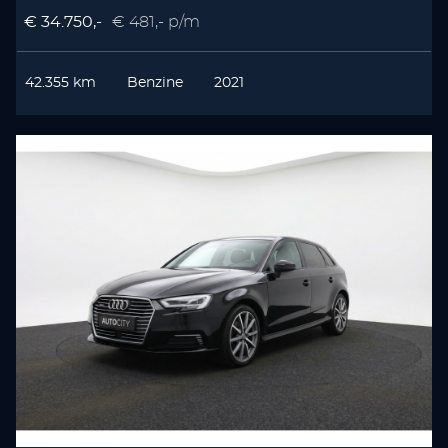
€ 34.750,-
€ 481,- p/m
42.355 km
Benzine
2021