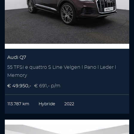
Audi Q7
55 TFSI e quattro S Line Velgen l Pano l Leder l
Memory
€ 49.950,-
€ 691,- p/m
113.787 km
Hybride
2022