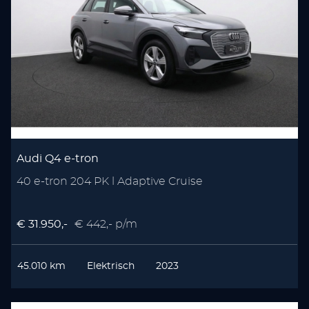
Audi Q4 e-tron
40 e-tron 204 PK l Adaptive Cruise
€ 31.950,-
€ 442,- p/m
45.010 km
Elektrisch
2023