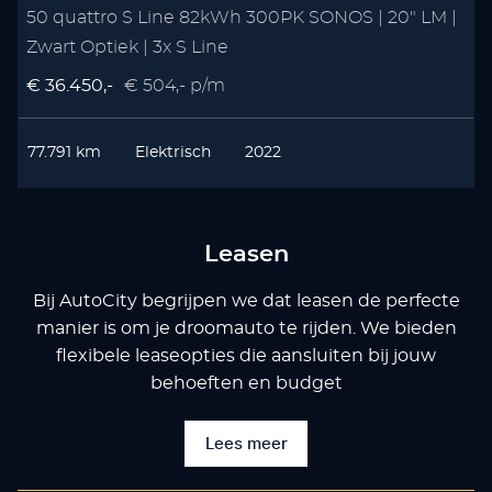
50 quattro S Line 82kWh 300PK SONOS | 20" LM |
Zwart Optiek | 3x S Line
€ 36.450,-
€ 504,- p/m
77.791 km
Elektrisch
2022
Leasen
Bij AutoCity begrijpen we dat leasen de perfecte
manier is om je droomauto te rijden. We bieden
flexibele leaseopties die aansluiten bij jouw
behoeften en budget
Lees meer