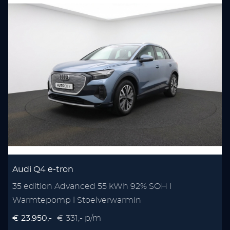
Audi Q4 e-tron
35 edition Advanced 55 kWh 92% SOH l
Warmtepomp l Stoelverwarmin
€ 23.950,-
€ 331,- p/m