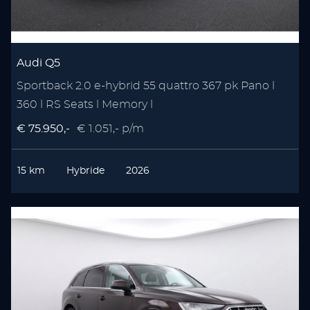
Audi Q5
Sportback 2.0 e-hybrid 55 quattro 367 pk Pano l
360 l RS Seats l Memory l
€ 75.950,-
€ 1.051,- p/m
15 km
Hybride
2026