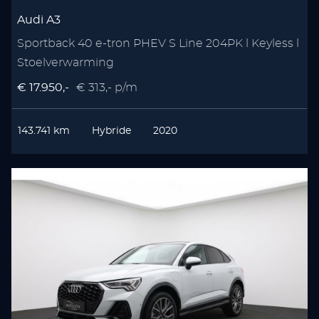
Audi A3
Sportback 40 e-tron PHEV S Line 204PK l Keyless l
Stoelverwarming
€ 17.950,-
€ 313,- p/m
143.741 km
Hybride
2020