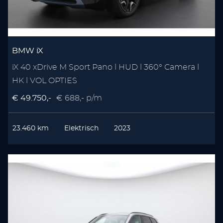
BMW iX
iX 40 xDrive M Sport Pano l HUD l 360° Camera l
HK l VOL OPTIES
€ 49.750,-
€ 688,- p/m
23.460 km
Elektrisch
2023