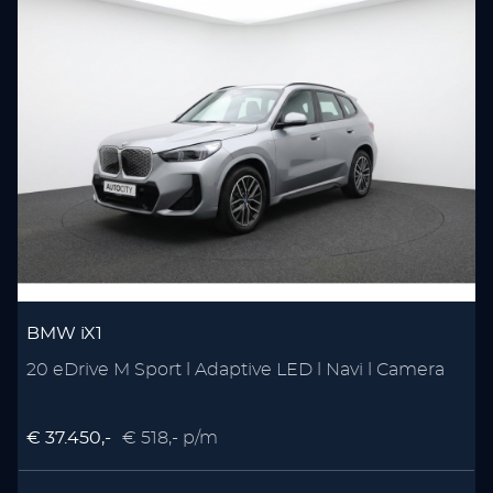
BMW iX1
20 eDrive M Sport l Adaptive LED l Navi l Camera
€ 37.450,-
€ 518,- p/m