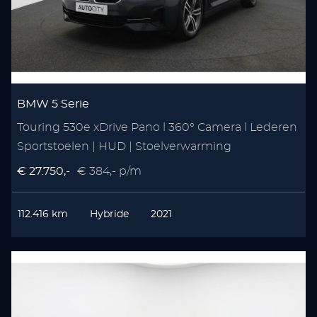
BMW 5 Serie
Touring 530e xDrive Pano l 360° Camera l Lederen
Sportstoelen | HUD | Stoelverwarming
€ 27.750,-
€ 384,- p/m
112.416 km
Hybride
2021