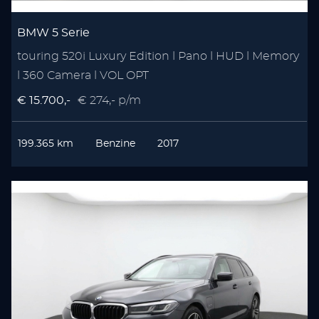
BMW 5 Serie
touring 520i Luxury Edition l Pano l HUD l Memory
l 360 Camera l VOL OPT
€ 15.700,-
€ 274,- p/m
199.365 km
Benzine
2017