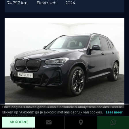
74.797 km
Elektrisch
2024
Onze pagina’s maken gebruik van functionele & analytische cookies. Door te
klikken op "Akkoord" ga je akkoord met ons gebruik van cookies.
Lees meer
BMW iX3
AKKOORD
80KWH High Executive SOH 100%! Pano l HUD l