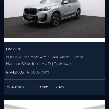
BMW iX1
xDrive30 M Sport Pro 313PK Pano l Leder l
Harman&Kardon | HUD | Trekhaak
€ 41.950,-
€ 580,- p/m
74.068 km
Elektrisch
2024