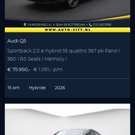
Audi Q5
Sportback 2.0 e-hybrid 55 quattro 367 pk Pano l
360 l RS Seats l Memory l
€ 75.950,-
€ 1.051,- p/m
15 km
Hybride
2026