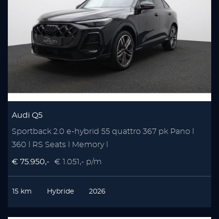
Audi Q5
Sportback 2.0 e-hybrid 55 quattro 367 pk Pano l
360 l RS Seats l Memory l
€ 75.950,-
€ 1.051,- p/m
15 km
Hybride
2026