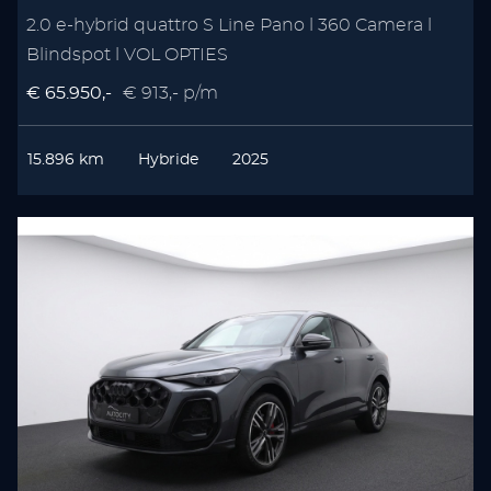
2.0 e-hybrid quattro S Line Pano l 360 Camera l
Blindspot l VOL OPTIES
€ 65.950,-
€ 913,- p/m
15.896 km
Hybride
2025