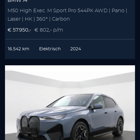
BMW i4
M50 High Exec. M Sport Pro 544PK AWD | Pano |
Laser | HK | 360° | Carbon
€ 57.950,-
€ 802,- p/m
16.542 km
Elektrisch
2024