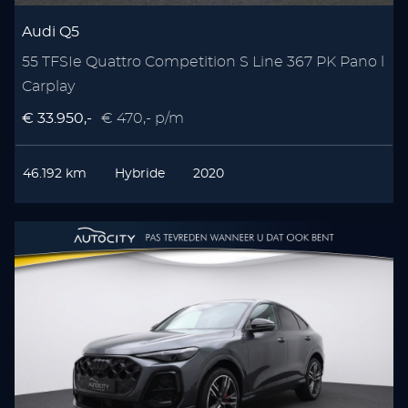
Audi Q5
55 TFSIe Quattro Competition S Line 367 PK Pano l
Carplay
€ 33.950,-
€ 470,- p/m
46.192 km
Hybride
2020