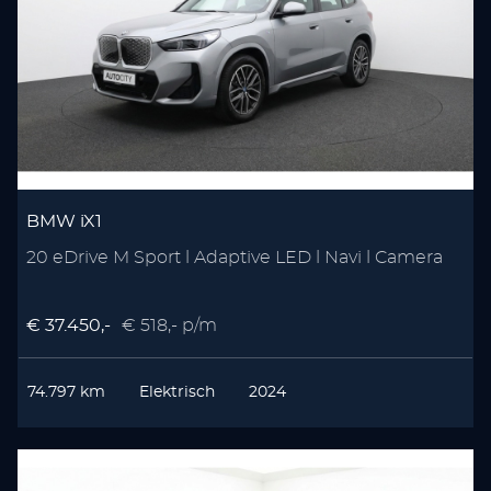
BMW iX1
20 eDrive M Sport l Adaptive LED l Navi l Camera
€ 37.450,-
€ 518,- p/m
74.797 km
Elektrisch
2024