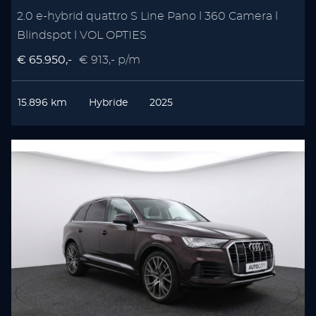
2.0 e-hybrid quattro S Line Pano l 360 Camera l
Blindspot l VOL OPTIES
€ 65.950,-
€ 913,- p/m
15.896 km
Hybride
2025