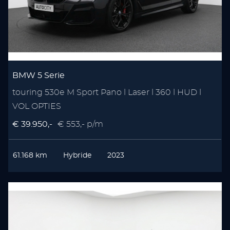
BMW 5 Serie
touring 530e M Sport Pano l Laser l 360 l HUD l
VOL OPTIES
€ 39.950,-
€ 553,- p/m
61.168 km
Hybride
2023