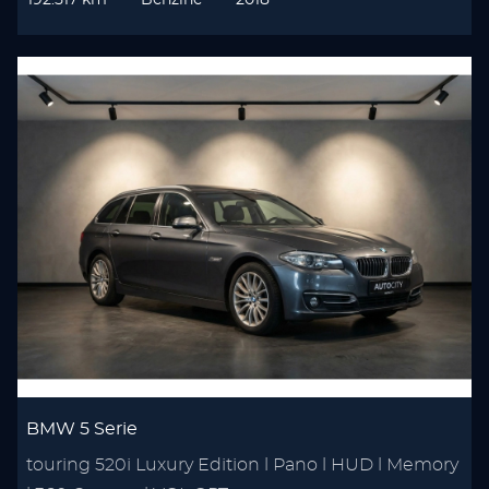
192.517 km
Benzine
2018
BMW 5 Serie
touring 520i Luxury Edition l Pano l HUD l Memory