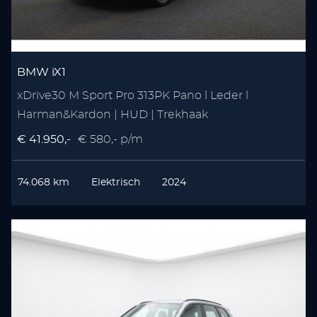
BMW iX1
xDrive30 M Sport Pro 313PK Pano l Leder l
Harman&Kardon | HUD | Trekhaak
€ 41.950,-
€ 580,- p/m
74.068 km
Elektrisch
2024