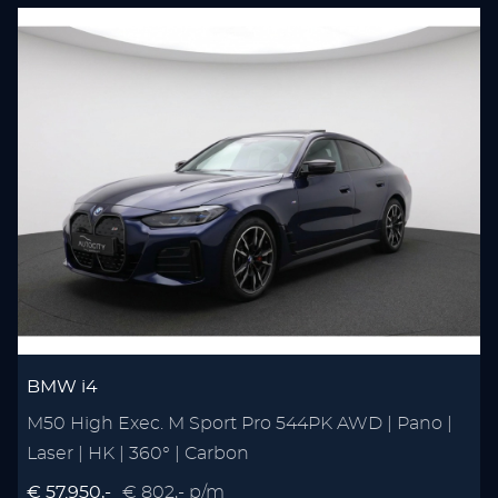
BMW i4
M50 High Exec. M Sport Pro 544PK AWD | Pano |
Laser | HK | 360° | Carbon
€ 57.950,-
€ 802,- p/m