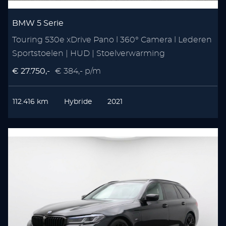
BMW 5 Serie
Touring 530e xDrive Pano l 360° Camera l Lederen
Sportstoelen | HUD | Stoelverwarming
€ 27.750,-
€ 384,- p/m
112.416 km
Hybride
2021