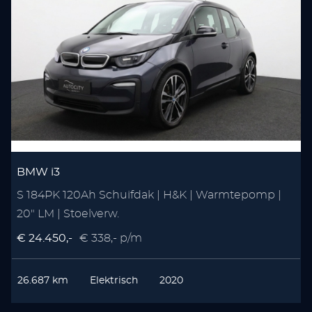
BMW i3
S 184PK 120Ah Schuifdak | H&K | Warmtepomp |
20" LM | Stoelverw.
€ 24.450,-
€ 338,- p/m
26.687 km
Elektrisch
2020