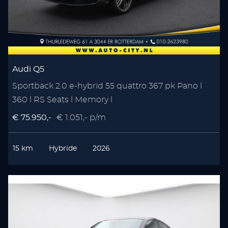
Audi Q5
Sportback 2.0 e-hybrid 55 quattro 367 pk Pano l
360 l RS Seats l Memory l
€ 75.950,-
€ 1.051,- p/m
15 km
Hybride
2026