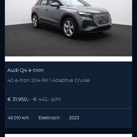
Audi Q4 e-tron
40 e-tron 204 PK l Adaptive Cruise
€ 31.950,-
€ 442,- p/m
45.010 km
Elektrisch
2023