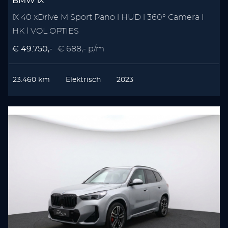
BMW iX
iX 40 xDrive M Sport Pano l HUD l 360° Camera l
HK l VOL OPTIES
€ 49.750,-
€ 688,- p/m
23.460 km
Elektrisch
2023