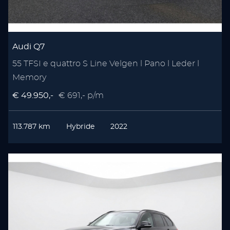
Audi Q7
55 TFSI e quattro S Line Velgen l Pano l Leder l
Memory
€ 49.950,-
€ 691,- p/m
113.787 km
Hybride
2022