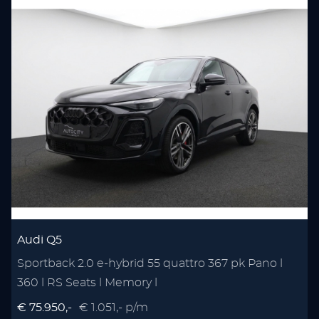
Audi Q5
Sportback 2.0 e-hybrid 55 quattro 367 pk Pano l
360 l RS Seats l Memory l
€ 75.950,-
€ 1.051,- p/m