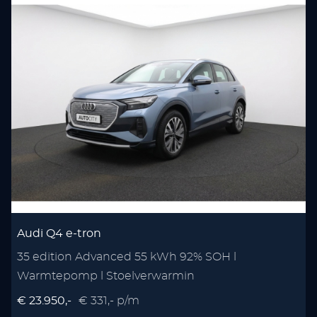
Audi Q4 e-tron
35 edition Advanced 55 kWh 92% SOH l
Warmtepomp l Stoelverwarmin
€ 23.950,-
€ 331,- p/m