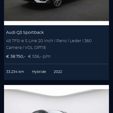
Audi Q3 Sportback
45 TFSI e S Line 20 Inch l Pano l Leder l 360
Camera l VOL OPTIE
€ 38.750,-
€ 536,- p/m
33.234 km
Hybride
2022