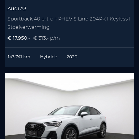
Audi A3
Sportback 40 e-tron PHEV S Line 204PK l Keyless l
Stoelverwarming
€ 17.950,-
€ 313,- p/m
143.741 km
Hybride
2020