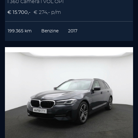
l 360 Camera l VOL OPT
€ 15.700,-
€ 274,- p/m
199.365 km
Benzine
2017