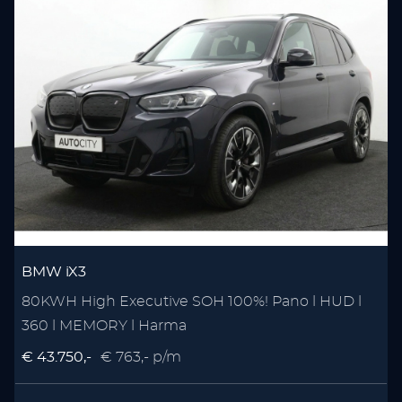
BMW iX3
80KWH High Executive SOH 100%! Pano l HUD l
360 l MEMORY l Harma
€ 43.750,-
€ 763,- p/m