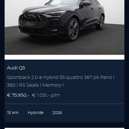
Audi Q5
Sportback 2.0 e-hybrid 55 quattro 367 pk Pano l
360 l RS Seats l Memory l
€ 75.950,-
€ 1.051,- p/m
15 km
Hybride
2026