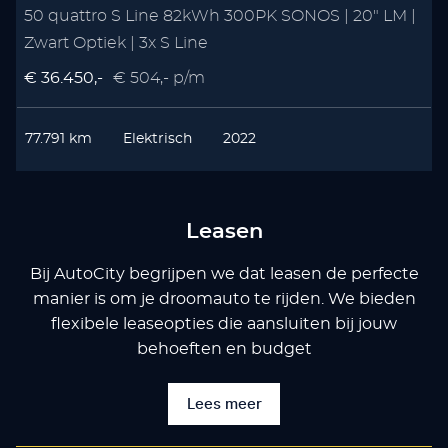
50 quattro S Line 82kWh 300PK SONOS | 20" LM |
Zwart Optiek | 3x S Line
€ 36.450,-
€ 504,- p/m
77.791 km
Elektrisch
2022
Leasen
Bij AutoCity begrijpen we dat leasen de perfecte
manier is om je droomauto te rijden. We bieden
flexibele leaseopties die aansluiten bij jouw
behoeften en budget
Lees meer