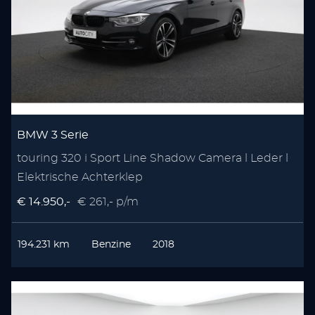
BMW 3 Serie
touring 320 i Sport Line Shadow Camera l Leder l
Elektrische Achterklep
€ 14.950,-
€ 261,- p/m
194.231 km
Benzine
2018