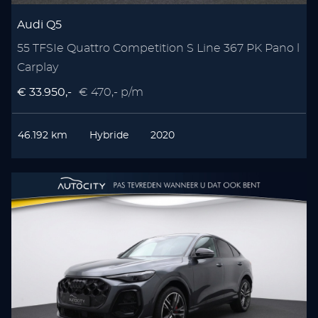
Audi Q5
55 TFSIe Quattro Competition S Line 367 PK Pano l
Carplay
€ 33.950,-
€ 470,- p/m
46.192 km
Hybride
2020