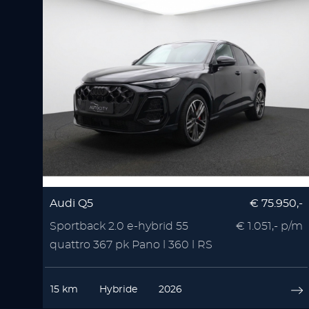
Audi Q5
€ 75.950,-
Sportback 2.0 e-hybrid 55
€ 1.051,- p/m
quattro 367 pk Pano l 360 l RS
Seats l Memory l
15 km
Hybride
2026