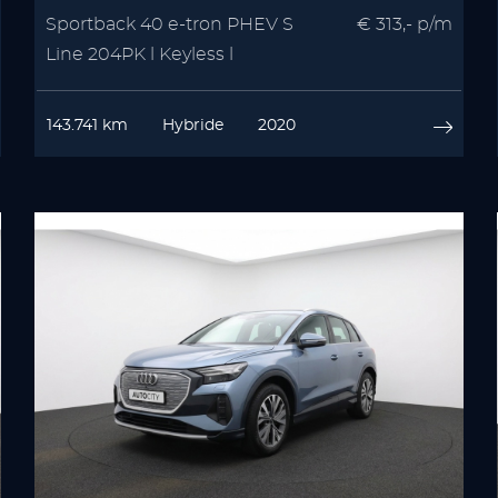
Sportback 40 e-tron PHEV S
€ 313,- p/m
Line 204PK l Keyless l
Stoelverwarming
143.741 km
Hybride
2020