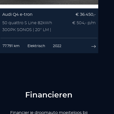
Audi Q4 e-tron
€ 36.450,-
50 quattro S Line 82kWh
€ 504,- p/m
300PK SONOS | 20" LM |
Zwart Optiek | 3x S Line
77.791 km
Elektrisch
2022
Financieren
Financier je droomauto moeiteloos bij