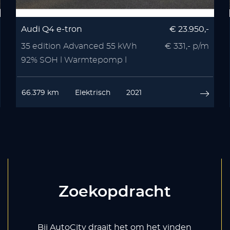
Audi Q4 e-tron
€ 23.950,-
35 edition Advanced 55 kWh
€ 331,- p/m
92% SOH l Warmtepomp l
Stoelverwarmin
66.379 km
Elektrisch
2021
Zoekopdracht
Bij AutoCity draait het om het vinden