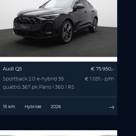
Audi Q5
€ 75.950,-
Sportback 2.0 e-hybrid 55
€ 1.051,- p/m
quattro 367 pk Pano l 360 l RS
Seats l Memory l
15 km
Hybride
2026