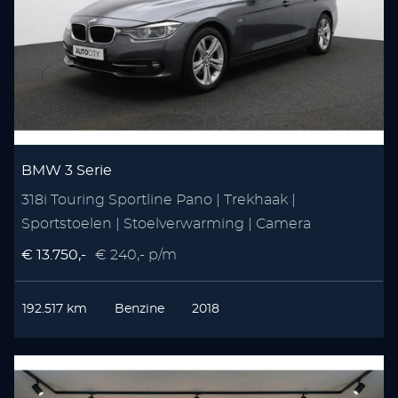
BMW 3 Serie
318i Touring Sportline Pano | Trekhaak |
Sportstoelen | Stoelverwarming | Camera
€ 13.750,-
€ 240,- p/m
192.517 km
Benzine
2018