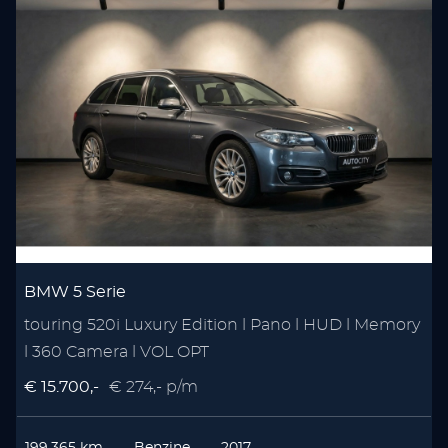
BMW 5 Serie
touring 520i Luxury Edition l Pano l HUD l Memory
l 360 Camera l VOL OPT
€ 15.700,-
€ 274,- p/m