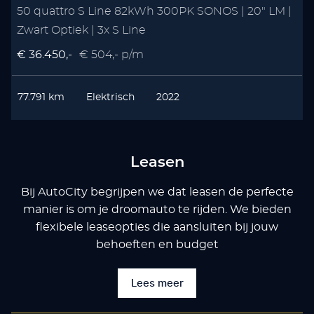
50 quattro S Line 82kWh 300PK SONOS | 20" LM |
Zwart Optiek | 3x S Line
€ 36.450,-
€ 504,- p/m
77.791 km
Elektrisch
2022
Leasen
Bij AutoCity begrijpen we dat leasen de perfecte
manier is om je droomauto te rijden. We bieden
flexibele leaseopties die aansluiten bij jouw
behoeften en budget
Lees meer