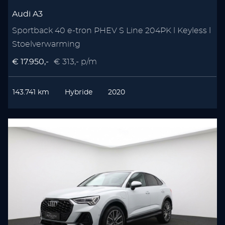
Audi A3
Sportback 40 e-tron PHEV S Line 204PK l Keyless l
Stoelverwarming
€ 17.950,-
€ 313,- p/m
143.741 km
Hybride
2020