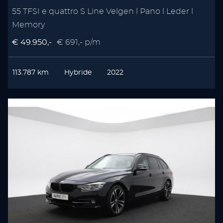
55 TFSI e quattro S Line Velgen l Pano l Leder l
Memory
€ 49.950,-
€ 691,- p/m
113.787 km
Hybride
2022