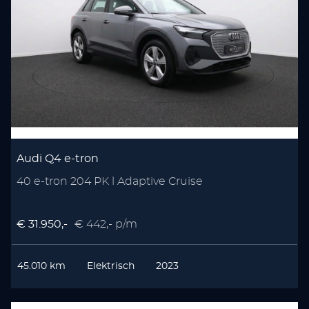
Audi Q4 e-tron
40 e-tron 204 PK l Adaptive Cruise
€ 31.950,-
€ 442,- p/m
45.010 km
Elektrisch
2023