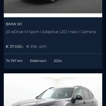
BMW iX1
20 eDrive M Sport l Adaptive LED l Navi l Camera
€ 37.450,-
€ 518,- p/m
74.797 km
Elektrisch
2024