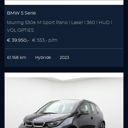
BMW 5 Serie
touring 530e M Sport Pano l Laser l 360 l HUD l
VOL OPTIES
€ 39.950,-
€ 553,- p/m
61.168 km
Hybride
2023