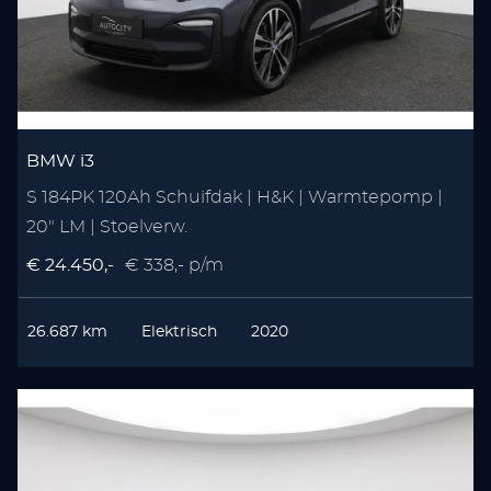
BMW i3
S 184PK 120Ah Schuifdak | H&K | Warmtepomp |
20" LM | Stoelverw.
€ 24.450,-
€ 338,- p/m
26.687 km
Elektrisch
2020