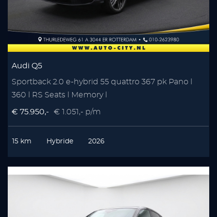
Audi Q5
Sportback 2.0 e-hybrid 55 quattro 367 pk Pano l
360 l RS Seats l Memory l
€ 75.950,-
€ 1.051,- p/m
15 km
Hybride
2026