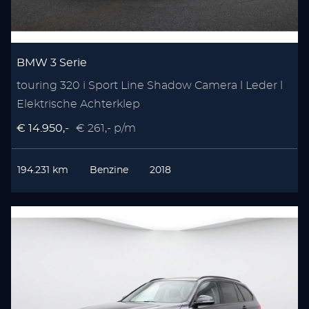
BMW 3 Serie
touring 320 i Sport Line Shadow Camera l Leder l
Elektrische Achterklep
€ 14.950,-
€ 261,- p/m
194.231 km
Benzine
2018