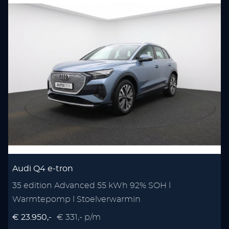
Audi Q4 e-tron
35 edition Advanced 55 kWh 92% SOH l
Warmtepomp l Stoelverwarmin
€ 23.950,-
€ 331,- p/m