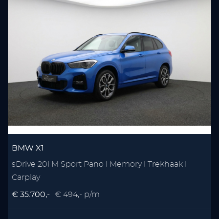
BMW X1
sDrive 20i M Sport Pano l Memory l Trekhaak l
Carplay
€ 35.700,-
€ 494,- p/m