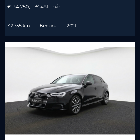
€ 34.750,-
€ 481,- p/m
42.355 km
Benzine
2021