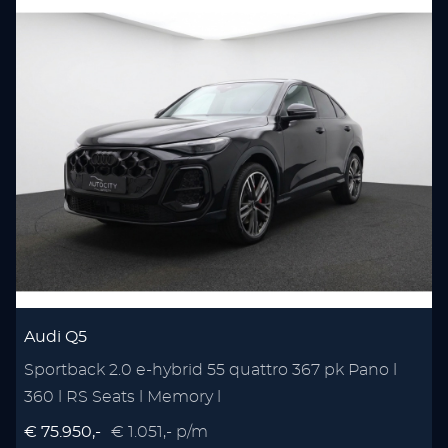
Audi Q5
Sportback 2.0 e-hybrid 55 quattro 367 pk Pano l
360 l RS Seats l Memory l
€ 75.950,-
€ 1.051,- p/m