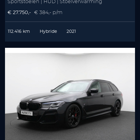
Sportstoelen | HUD | Stoelverwarming
€ 27.750,-
€ 384,- p/m
112.416 km
Hybride
2021