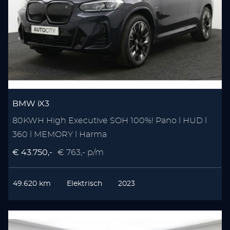
BMW iX3
80KWH High Executive SOH 100%! Pano l HUD l
360 l MEMORY l Harma
€ 43.750,-
€ 763,- p/m
49.620 km
Elektrisch
2023