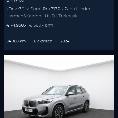
BMW iX1
xDrive30 M Sport Pro 313PK Pano l Leder l
Harman&Kardon | HUD | Trekhaak
€ 41.950,-
€ 580,- p/m
74.068 km
Elektrisch
2024