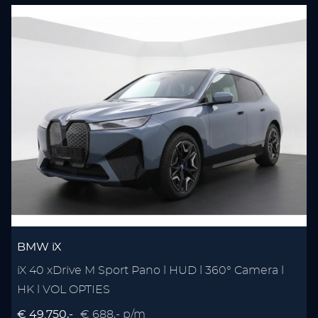
BMW iX
iX 40 xDrive M Sport Pano l HUD l 360° Camera l
HK l VOL OPTIES
€ 49.750,-
€ 688,- p/m