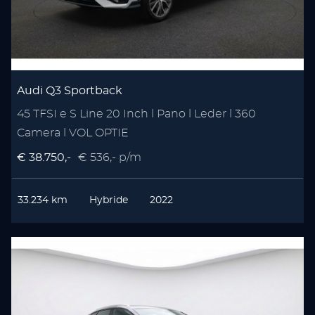
Audi Q3 Sportback
45 TFSI e S Line 20 Inch l Pano l Leder l 360
Camera l VOL OPTIE
€ 38.750,-
€ 536,- p/m
33.234 km
Hybride
2022