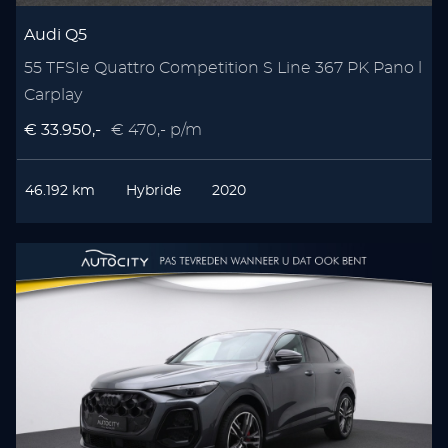
Audi Q5
55 TFSIe Quattro Competition S Line 367 PK Pano l
Carplay
€ 33.950,-
€ 470,- p/m
46.192 km
Hybride
2020