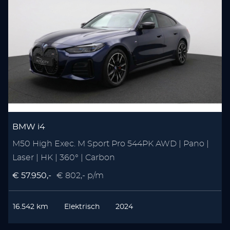
BMW i4
M50 High Exec. M Sport Pro 544PK AWD | Pano |
Laser | HK | 360° | Carbon
€ 57.950,-
€ 802,- p/m
16.542 km
Elektrisch
2024