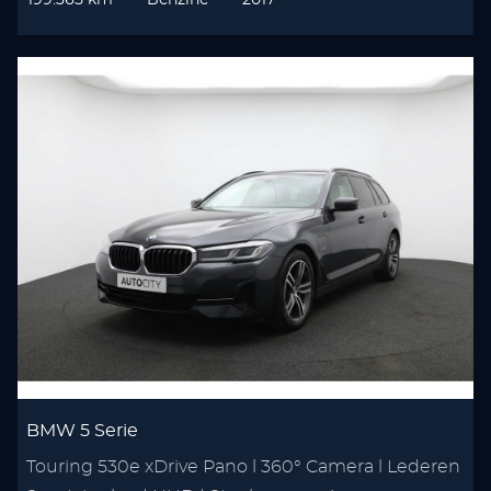
199.365 km
Benzine
2017
BMW 5 Serie
Touring 530e xDrive Pano l 360° Camera l Lederen