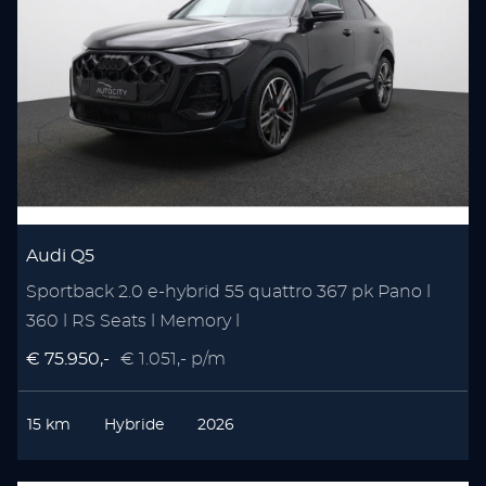
Audi Q5
Sportback 2.0 e-hybrid 55 quattro 367 pk Pano l
360 l RS Seats l Memory l
€ 75.950,-
€ 1.051,- p/m
15 km
Hybride
2026