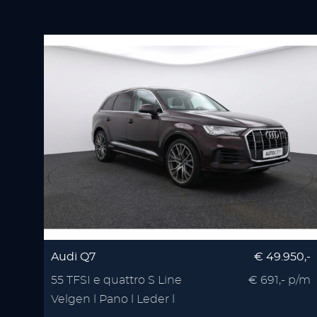
Audi Q7
€ 49.950,-
55 TFSI e quattro S Line
€ 691,- p/m
Velgen l Pano l Leder l