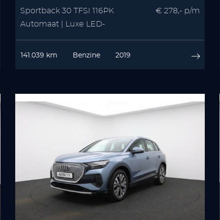
Sportback 30 TFSI 116PK
€ 278,- p/m
Automaat | Luxe LED-
koplampen | Virtual Cockpit |
MMI Navigatie Plus
141.039 km
Benzine
2019