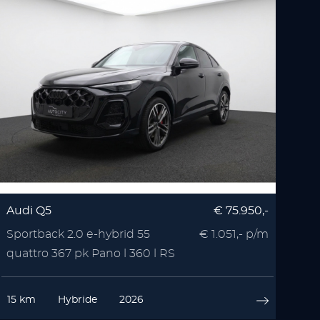
Audi Q5
€ 75.950,-
Sportback 2.0 e-hybrid 55
€ 1.051,- p/m
quattro 367 pk Pano l 360 l RS
Seats l Memory l
15 km
Hybride
2026