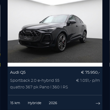
Audi Q5
€ 75.950,-
Sportback 2.0 e-hybrid 55
€ 1.051,- p/m
quattro 367 pk Pano l 360 l RS
Seats l Memory l
15 km
Hybride
2026