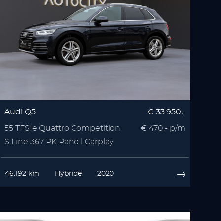
Audi Q5
€ 33.950,-
55 TFSIe Quattro Competition
€ 470,- p/m
S Line 367 PK Pano l Carplay
46.192 km
Hybride
2020