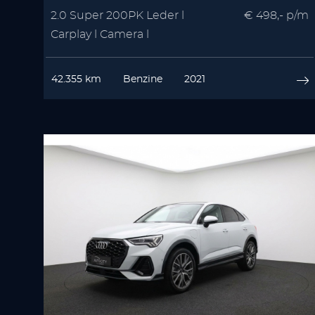
2.0 Super 200PK Leder l
€ 498,- p/m
Carplay l Camera l
Winterpakket | Memory
42.355 km
Benzine
2021