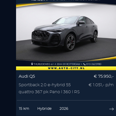
Audi Q5
€ 75.950,-
Sportback 2.0 e-hybrid 55
€ 1.051,- p/m
quattro 367 pk Pano l 360 l RS
Seats l Memory l
15 km
Hybride
2026