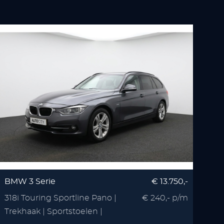
BMW 3 Serie
€ 13.750,-
318i Touring Sportline Pano |
€ 240,- p/m
Trekhaak | Sportstoelen |