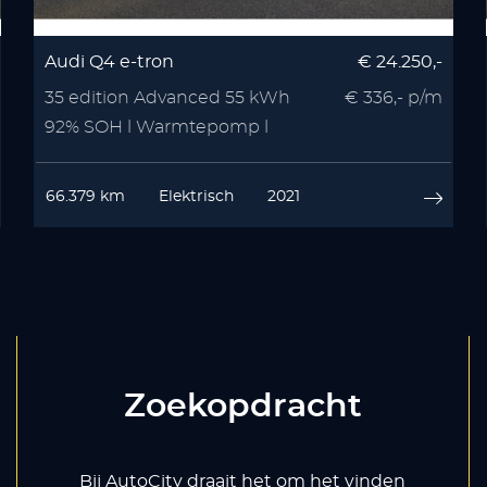
Audi Q4 e-tron
€ 24.250,-
35 edition Advanced 55 kWh
€ 336,- p/m
92% SOH l Warmtepomp l
Stoelverwarmin
66.379 km
Elektrisch
2021
Zoekopdracht
Bij AutoCity draait het om het vinden