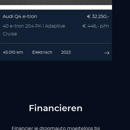
Audi Q4 e-tron
€ 32.250,-
40 e-tron 204 PK l Adaptive
€ 446,- p/m
Cruise
45.010 km
Elektrisch
2023
Financieren
Financier je droomauto moeiteloos bij