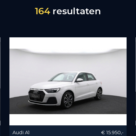
164
resultaten
Audi A1
€ 15.950,-