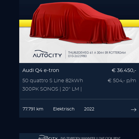
Audi Q4 e-tron
€ 36.450,-
50 quattro S Line 82kWh
€ 504,- p/m
300PK SONOS | 20" LM |
Zwart Optiek | 3x S Line
77.791 km
Elektrisch
2022