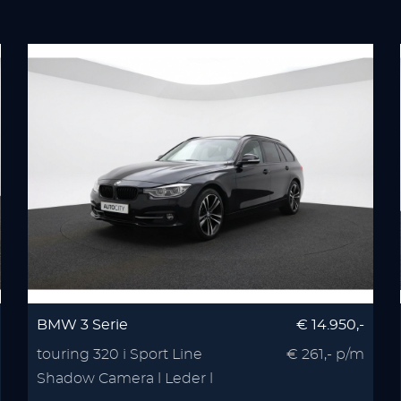
BMW 3 Serie
€ 14.950,-
touring 320 i Sport Line
€ 261,- p/m
Shadow Camera l Leder l