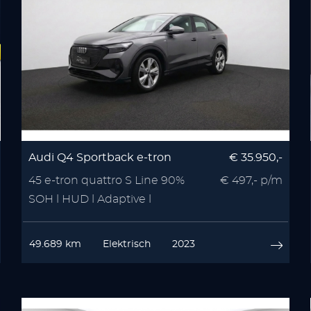
Audi Q4 Sportback e-tron
€ 35.950,-
45 e-tron quattro S Line 90%
€ 497,- p/m
SOH l HUD l Adaptive l
Camera
49.689 km
Elektrisch
2023