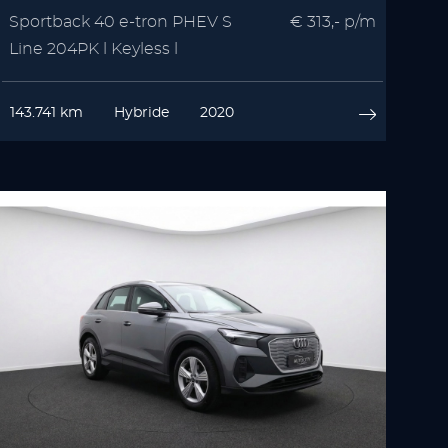
Sportback 40 e-tron PHEV S
€ 313,- p/m
Line 204PK l Keyless l
Stoelverwarming
143.741 km
Hybride
2020