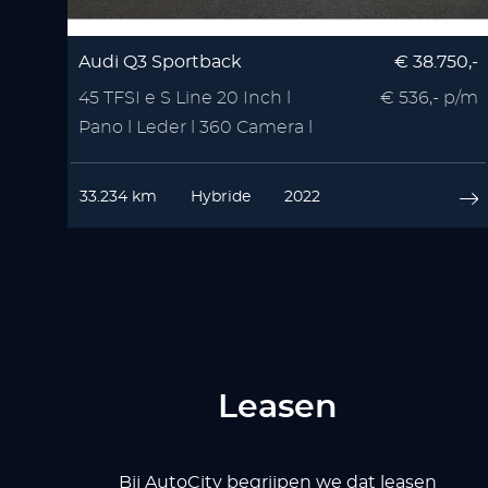
Audi Q3 Sportback
€ 38.750,-
45 TFSI e S Line 20 Inch l
€ 536,- p/m
Pano l Leder l 360 Camera l
VOL OPTIE
33.234 km
Hybride
2022
Leasen
Bij AutoCity begrijpen we dat leasen